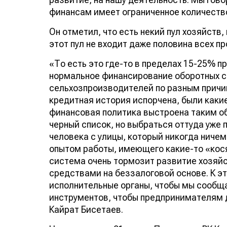
финансам имеет ограниченное количество
Он отметил, что есть некий пул хозяйств
этот пул не входит даже половина всех п
«То есть это где-то в пределах 15-25% п
нормальное финансирование оборотных с
сельхозпроизводителей по разным причин
кредитная история испорчена, были каки
финансовая политика выстроена таким об
черный список, но выбраться оттуда уже
человека с улицы, который никогда ниче
опытом работы, имеющего какие-то «кося
система очень тормозит развитие хозяй
средствами на беззалоговой основе. К э
исполнительные органы, чтобы мы сообщ
инструментов, чтобы предпринимателям д
Кайрат Бисетаев.