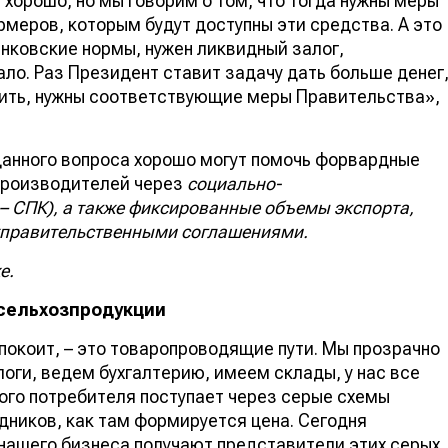
 хорошо, но мы говорим о том, что тогда нужны меры
рмеров, которым будут доступны эти средства. А это
анковские нормы, нужен ликвидный залог,
ло. Раз Президент ставит задачу дать больше денег
воить, нужны соответствующие меры Правительства»,
 данного вопроса хорошо могут помочь форвардные
опроизводителей через
социально-
– СПК), а также фиксированные объемы экспорта,
правительственными соглашениями.
е.
сельхозпродукции
покоит, – это товаропроводящие пути. Мы прозрачно
ги, ведем бухгалтерию, имеем склады, у нас все
ного потребителя поступает через серые схемы
дников, как там формируется цена. Сегодня
 нашего бизнеса получают представители этих серых