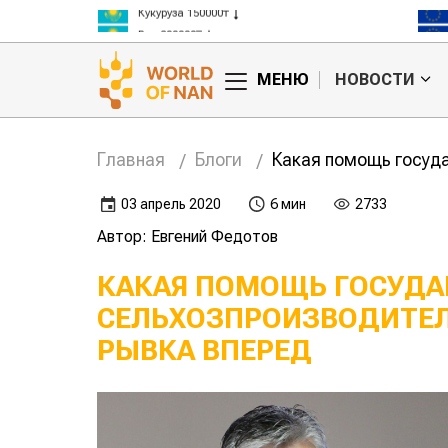
Кукуруза 150000₸
Рис 300000₸
Пшеница 3 класс 125000₸
МЕНЮ
НОВОСТИ
Главная
Блоги
Какая помощь госуд
03 апрель 2020
6 мин
2733
Автор: Евгений Федотов
КАКАЯ ПОМОЩЬ ГОСУДА
СЕЛЬХОЗПРОИЗВОДИТЕЛ
РЫВКА ВПЕРЕД
едит в войне
Королева
отчиков и
ов?
сельскохозяйственных выставок