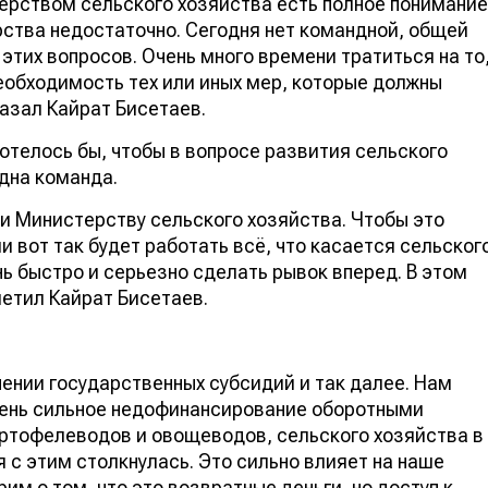
терством сельского хозяйства есть полное понимание
рства недостаточно. Сегодня нет командной, общей
тих вопросов. Очень много времени тратиться на то
обходимость тех или иных мер, которые должны
азал Кайрат Бисетаев.
отелось бы, чтобы в вопросе развития сельского
дна команда.
и Министерству сельского хозяйства. Чтобы это
и вот так будет работать всё, что касается сельског
нь быстро и серьезно сделать рывок вперед. В этом
етил Кайрат Бисетаев.
чении государственных субсидий и так далее. Нам
очень сильное недофинансирование оборотными
артофелеводов и овощеводов, сельского хозяйства в
 с этим столкнулась. Это сильно влияет на наше
им о том, что это возвратные деньги, но доступ к