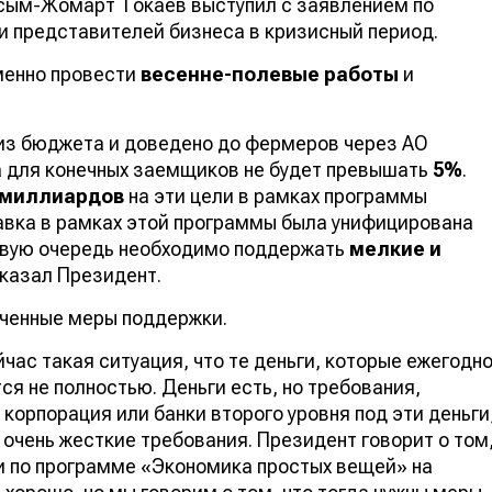
асым-Жомарт Токаев выступил с заявлением по
и представителей бизнеса в кризисный период.
менно провести
весенне-полевые работы
и
из бюджета и доведено до фермеров через АО
а для конечных заемщиков не будет превышать
5%
.
 миллиардов
на эти цели в рамках программы
авка в рамках этой программы была унифицирована
ервую очередь необходимо поддержать
мелкие и
 сказал Президент.
ченные меры поддержки.
час такая ситуация, что те деньги, которые ежегодн
я не полностью. Деньги есть, но требования,
корпорация или банки второго уровня под эти деньги
очень жесткие требования. Президент говорит о том
и по программе «Экономика простых вещей» на