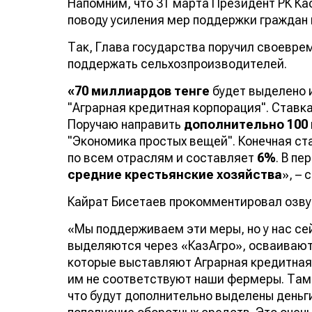
Напомним, что 31 марта Президент РК К
поводу усиления мер поддержки граждан 
Так, Глава государства поручил своевре
поддержать сельхозпроизводителей.
«70 миллиардов тенге
будет выделено 
"Аграрная кредитная корпорация". Ставк
Поручаю направить
дополнительно
100
"Экономика простых вещей". Конечная ст
по всем отраслям и составляет
6%
. В п
средние крестьянские хозяйства
», –
Кайрат Бисетаев прокомментировал озву
«Мы поддерживаем эти меры, но у нас сей
выделяются через «КазАгро», осваиваютс
которые выставляют Аграрная кредитная 
им не соответствуют наши фермеры. Там 
что будут дополнительно выделены деньг