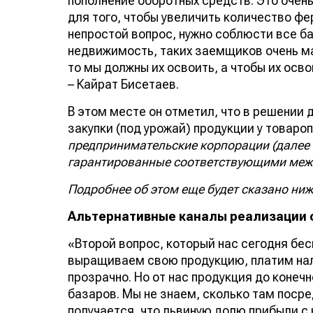
пополнение оборотных средств. Это очень
для того, чтобы увеличить количество фе
непростой вопрос, нужно соблюсти все б
недвижимость, таких заемщиков очень ма
то мы должны их освоить, а чтобы их ос
– Кайрат Бисетаев.
В этом месте он отметил, что в решении
закупки (под урожай) продукции у товар
предпринимательские корпорации (далее 
гарантированные соответствующими меж
Подробнее об этом еще будет сказано ниж
Альтернативные каналы реализации 
«Второй вопрос, который нас сегодня бес
выращиваем свою продукцию, платим нало
прозрачно. Но от нас продукция до конеч
базаров. Мы не знаем, сколько там посре
получается, что львиную долю прибыли с