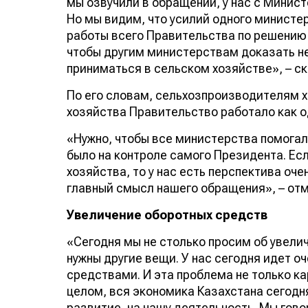
мы озвучили в обращении, у нас с Минис
Но мы видим, что усилий одного министе
работы всего Правительства по решению э
чтобы другим министерствам доказать не
приниматься в сельском хозяйстве», – ск
По его словам, сельхозпроизводителям х
хозяйства Правительство работало как о
«Нужно, чтобы все министерства помогал
было на контроле самого Президента. Есл
хозяйства, то у нас есть перспектива оче
главный смысл нашего обращения», – отм
Увеличение оборотных средств
«Сегодня мы не столько просим об увели
нужны другие вещи. У нас сегодня идет 
средствами. И эта проблема не только к
целом, вся экономика Казахстана сегодня
развитие, на нашу деятельность. Мы говор