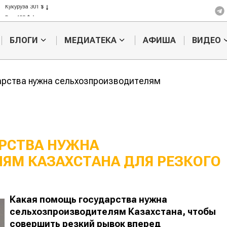
Кукуруза 301 $
Рис 408 $
Пшеница 423 $
БЛОГИ
МЕДИАТЕКА
АФИША
ВИДЕО
арства нужна сельхозпроизводителям
РСТВА НУЖНА
ЯМ КАЗАХСТАНА ДЛЯ РЕЗКОГО
Кажется ты уже
Какие земли
миллионер, но так не
отобрать у
получилось
фермеров?
Какая помощь государства нужна
сельхозпроизводителям Казахстана, чтобы
совершить резкий рывок вперед