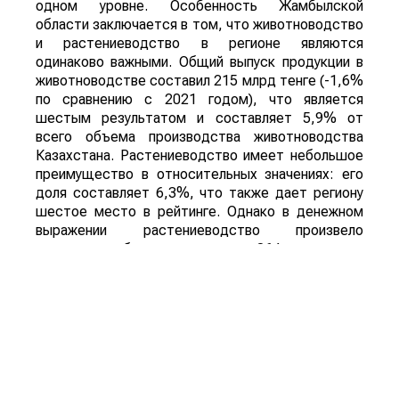
одном уровне. Особенность Жамбылской
области заключается в том, что животноводство
и растениеводство в регионе являются
одинаково важными. Общий выпуск продукции в
животноводстве составил 215 млрд тенге (-1,6%
по сравнению с 2021 годом), что является
шестым результатом и составляет 5,9% от
всего объема производства животноводства
Казахстана. Растениеводство имеет небольшое
преимущество в относительных значениях: его
доля составляет 6,3%, что также дает региону
шестое место в рейтинге. Однако в денежном
выражении растениеводство произвело
значительно больше продукции: 364 млрд тенге
(+12,6% год к году).
Большие площади, выделенные под овощи и
бахчевые
, являются еще одной особенностью
региона. Подобно Алматинской области,
Жамбылскому региону свойственны не самые
высокие показатели в зерновом секторе. Так,
посевная площадь зерновых в 2022 году