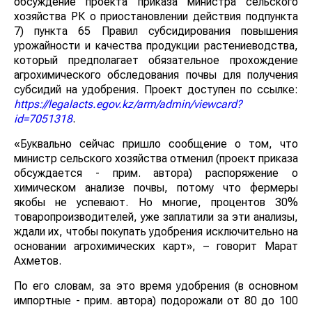
обсуждение проекта приказа министра сельского
хозяйства РК о приостановлении действия подпункта
7) пункта 65 Правил субсидирования повышения
урожайности и качества продукции растениеводства,
который предполагает обязательное прохождение
агрохимического обследования почвы для получения
субсидий на удобрения. Проект доступен по ссылке:
https://legalacts.egov.kz/arm/admin/viewcard?
id=7051318
.
«Буквально сейчас пришло сообщение о том, что
министр сельского хозяйства отменил (проект приказа
обсуждается - прим. автора) распоряжение о
химическом анализе почвы, потому что фермеры
якобы не успевают. Но многие, процентов 30%
товаропроизводителей, уже заплатили за эти анализы,
ждали их, чтобы покупать удобрения исключительно на
основании агрохимических карт», – говорит Марат
Ахметов.
По его словам, за это время удобрения (в основном
импортные - прим. автора) подорожали от 80 до 100