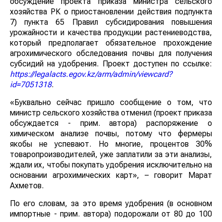
обсуждение проекта приказа министра сельского
хозяйства РК о приостановлении действия подпункта
7) пункта 65 Правил субсидирования повышения
урожайности и качества продукции растениеводства,
который предполагает обязательное прохождение
агрохимического обследования почвы для получения
субсидий на удобрения. Проект доступен по ссылке:
https://legalacts.egov.kz/arm/admin/viewcard?
id=7051318
.
«Буквально сейчас пришло сообщение о том, что
министр сельского хозяйства отменил (проект приказа
обсуждается - прим. автора) распоряжение о
химическом анализе почвы, потому что фермеры
якобы не успевают. Но многие, процентов 30%
товаропроизводителей, уже заплатили за эти анализы,
ждали их, чтобы покупать удобрения исключительно на
основании агрохимических карт», – говорит Марат
Ахметов.
По его словам, за это время удобрения (в основном
импортные - прим. автора) подорожали от 80 до 100