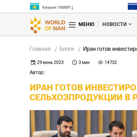
Кукуруза 150000₸
Рис 300000₸
Пшеница 3 класс 125000₸
МЕНЮ
НОВОСТИ
Главная
Блоги
Иран готов инвестир
29 июнь 2023
3 мин
14732
Автор:
ИРАН ГОТОВ ИНВЕСТИРО
СЕЛЬХОЗПРОДУКЦИИ В 
тал больше
Венгерская компания
ровать в
построит
ан
комбикормовые
заводы