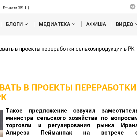
Кукуруза 301 $
Рис 408 $
Пшеница 423 $
БЛОГИ
МЕДИАТЕКА
АФИША
ВИДЕО
овать в проекты переработки сельхозпродукции в РК
ВАТЬ В ПРОЕКТЫ ПЕРЕРАБОТКИ
РК
Венгерская компания
Китайская к
Такое предложение озвучил заместител
будет производить
займется
министра сельского хозяйства по вопроса
корма в Казахстане
производст
продуктов в
торговли и регулирования рынка Иран
Казахстане
Алиреза Пейманпак на встрече 