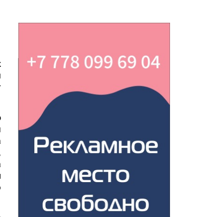
к
м
т
о
и
а
,
а
н
ю