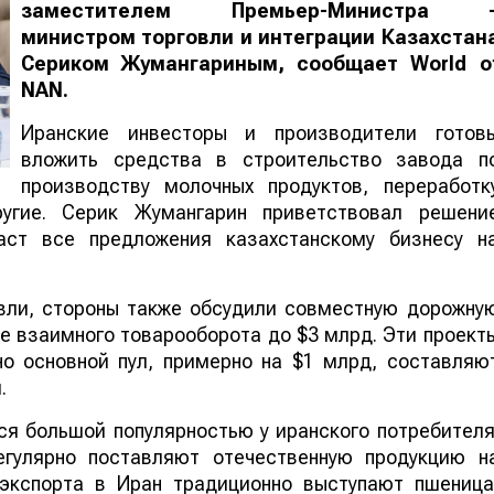
заместителем Премьер-Министра 
министром торговли и интеграции Казахстан
Сериком Жумангариным, сообщает
World o
NAN
.
Иранские инвесторы и производители готов
вложить средства в строительство завода п
производству молочных продуктов, переработк
ругие. Серик Жумангарин приветствовал решени
даст все предложения казахстанскому бизнесу н
вли, стороны также обсудили совместную дорожну
ие взаимного товарооборота до $3 млрд. Эти проект
но основной пул, примерно на $1 млрд, составляю
.
ся большой популярностью у иранского потребителя
егулярно поставляют отечественную продукцию н
экспорта в Иран традиционно выступают пшеница