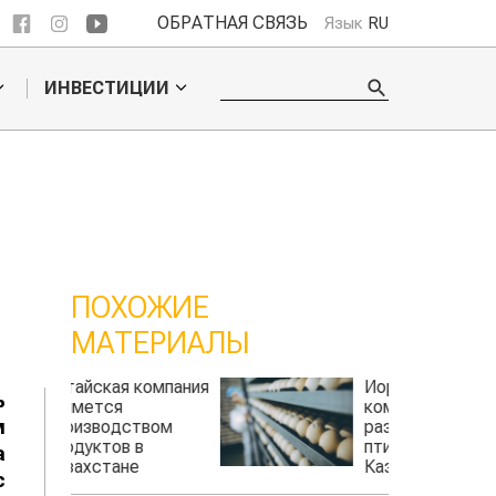
ОБРАТНАЯ СВЯЗЬ
Язык
RU
ИНВЕСТИЦИИ
ПОХОЖИЕ
МАТЕРИАЛЫ
омпания
Иорданская
ь
компания намерена
м
вом
развивать
птицеводство в
а
Казахстане
с