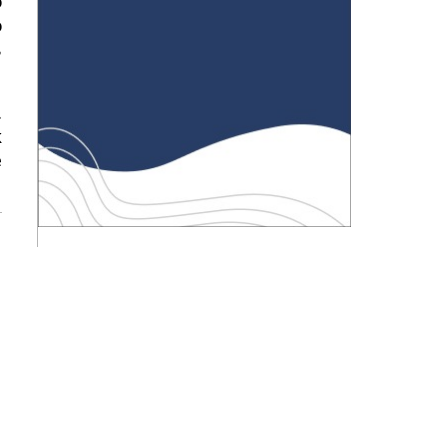
о
о
в
.
к
е