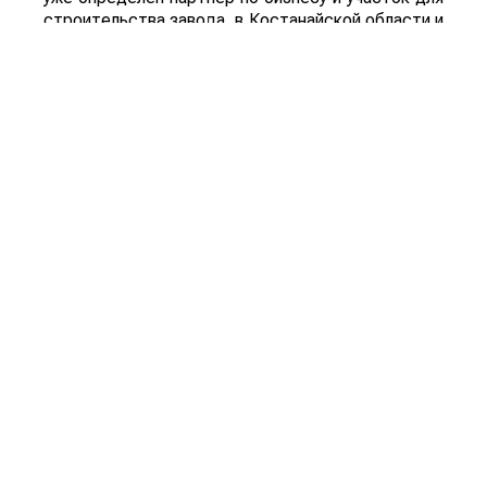
строительства завода, в Костанайской области и
г. Алматы также есть партнеры, но не решен
вопрос с местом строительства заводов.
Поделиться: