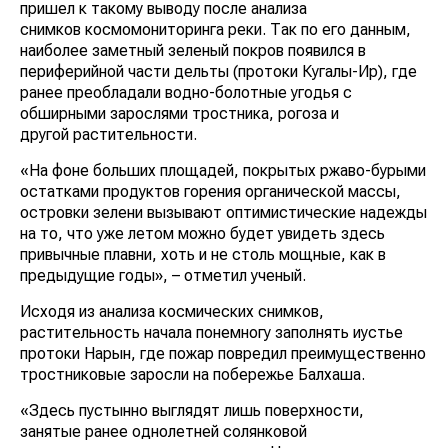
пришел к такому выводу после анализа
снимков космомониторинга реки. Так по его данным,
наиболее заметный зеленый покров появился в
периферийной части дельты (протоки Кугалы-Ир), где
ранее преобладали водно-болотные угодья с
обширными зарослями тростника, рогоза и
другой растительности.
«На фоне больших площадей, покрытых ржаво-бурыми
остатками продуктов горения органической массы,
островки зелени вызывают оптимистические надежды
на то, что уже летом можно будет увидеть здесь
привычные плавни, хоть и не столь мощные, как в
предыдущие годы», – отметил ученый.
Исходя из анализа космических снимков,
растительность начала понемногу заполнять иустье
протоки Нарын, где пожар повредил преимущественно
тростниковые заросли на побережье Балхаша.
«Здесь пустынно выглядят лишь поверхности,
занятые ранее однолетней солянковой