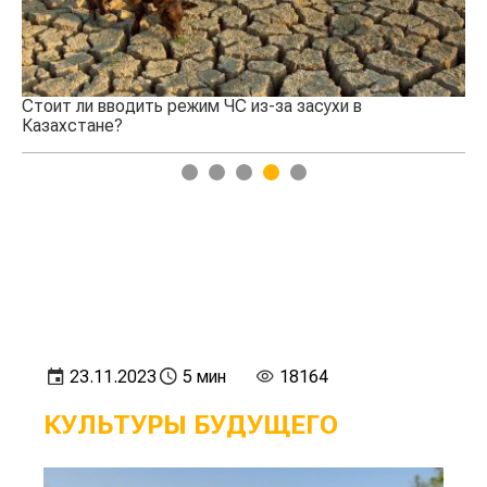
за засухи в
На 30% ниже нормы составит водоо
Туркестанской области в нынешнем
1
2
3
4
5
23.11.2023
5 мин
18164
КУЛЬТУРЫ БУДУЩЕГО