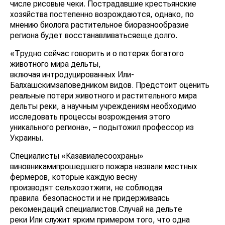
числе рисовые чеки. Пострадавшие крестьянские
хозяйства постепенно возрождаются, однако, по
мнению биолога растительное биоразнообразие
региона будет восстанавливатьсяеще долго.
«Трудно сейчас говорить и о потерях богатого
животного мира дельты,
включая интродуцированных Или-
Балхашскимзаповедником видов. Предстоит оценить
реальные потери животного и растительного мира
дельты реки, а научным учреждениям необходимо
исследовать процессы возрождения этого
уникального региона», – подытожил профессор из
Украины.
Специалисты «Казавиалесоохраны»
виновникамипрошедшего пожара назвали местных
фермеров, которые каждую весну
производят сельхозотжиги, не соблюдая
правила
безопасности и не придерживаясь
рекомендаций специалистов.Случай на дельте
реки Или служит ярким примером того, что одна