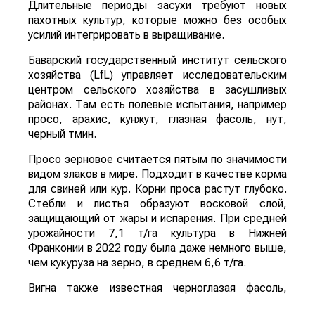
Длительные периоды засухи требуют новых
пахотных культур, которые можно без особых
усилий интегрировать в выращивание.
Баварский государственный институт сельского
хозяйства (LfL) управляет исследовательским
центром сельского хозяйства в засушливых
районах. Там есть полевые испытания, например
просо, арахис, кунжут, глазная фасоль, нут,
черный тмин.
Просо зерновое считается пятым по значимости
видом злаков в мире. Подходит в качестве корма
для свиней или кур. Корни проса растут глубоко.
Стебли и листья образуют восковой слой,
защищающий от жары и испарения. При средней
урожайности 7,1 т/га культура в Нижней
Франконии в 2022 году была даже немного выше,
чем кукуруза на зерно, в среднем 6,6 т/га.
Вигна также известная черноглазая фасоль,
относится к семейству бобовых. Их можно найти