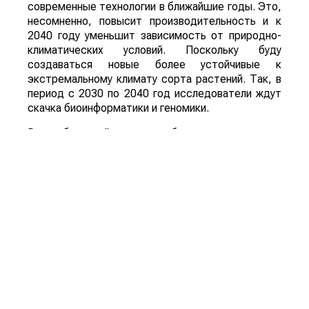
современные технологии в ближайшие годы. Это,
несомненно, повысит производительность и к
2040 году уменьшит зависимость от природно-
климатических условий. Поскольку буду
создаваться новые более устойчивые к
экстремальному климату сорта растений. Так, в
период с 2030 по 2040 год исследователи ждут
скачка биоинформатики и геномики.
Рынок белковой инженерии будет расти почти на
17% ежегодно к 2032 году. В ближайшие 15 лет
могут появиться продукты питания, которые
предназначены для профилактики и борьбы с
такими болезнями, как диабет, болезнь
Альцгеймера, ожирение и т. д.
В общем и целом, инновации кардинально
изменят облик сельского хозяйства. Причем те,
кто не будет их внедрять, станет просто
неконкурентоспособным на рынке.