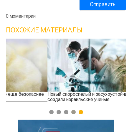
0 моментарии
ПОХОЖИЕ МАТЕРИАЛЫ
е
Новый скороспелый и засухоустойчивый сорт пшеницы
Ка
создали израильские ученые
ко
1
2
3
4
5