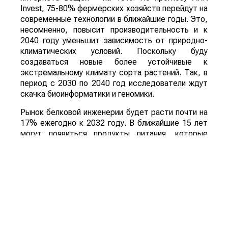
Invest, 75-80% фермерских хозяйств перейдут на
современные технологии в ближайшие годы. Это,
несомненно, повысит производительность и к
2040 году уменьшит зависимость от природно-
климатических условий. Поскольку буду
создаваться новые более устойчивые к
экстремальному климату сорта растений. Так, в
период с 2030 по 2040 год исследователи ждут
скачка биоинформатики и геномики.
Рынок белковой инженерии будет расти почти на
17% ежегодно к 2032 году. В ближайшие 15 лет
могут появиться продукты питания, которые
предназначены для профилактики и борьбы с
такими болезнями, как диабет, болезнь
Альцгеймера, ожирение и т. д.
В общем и целом, инновации кардинально
изменят облик сельского хозяйства. Причем те,
кто не будет их внедрять, станет просто
неконкурентоспособным на рынке.