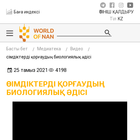
Баға индексі
ӨТІНІШ ҚАЛДЫРУ
Тіл
KZ
Басты бет
Медиатека
Видео
Өсімдіктерді қорғаудың биологиялық әдісі
25 тамыз 2021
4198
ӨСІМДІКТЕРДІ ҚОРҒАУДЫҢ
БИОЛОГИЯЛЫҚ ӘДІСІ