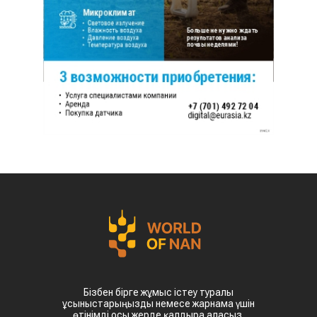
Бізбен бірге жұмыс істеу туралы
ұсыныстарыңызды немесе жарнама үшін
өтінімді осы жерде қалдыра аласыз.