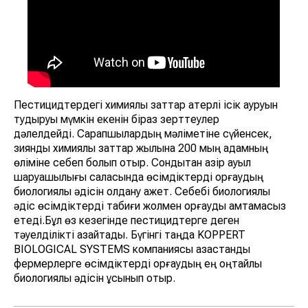
Пестицидтердегі химиялық заттар қатерлі ісік ауруын
тудыруы мүмкін екенін біраз зерттеулер
дәлелдейді. Сарапшылардың мәліметіне сүйенсек,
зиянды химиялық заттар жылына 200 мың адамның
өліміне себеп болып отыр. Сондықтан қазір ауыл
шаруашылығы саласында өсімдіктерді қорғаудың
биологиялық әдісін қолдану қажет. Себебі биологиялық
әдіс өсімдіктерді табиғи жолмен қорғауды қамтамасыз
етеді.Бұл өз кезегінде пестицидтерге деген
тәуелділікті азайтады. Бүгінгі таңда KOPPERT
BIOLOGICAL SYSTEMS компаниясы қазақстандық
фермерлерге өсімдіктерді қорғаудың ең оңтайлы
биологиялық әдісін ұсынып отыр.