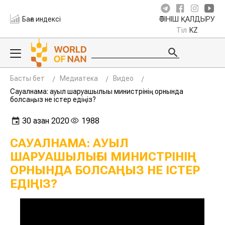
Баға индексі
ӨТІНІШ ҚАЛДЫРУ
Тіл
KZ
Басты бет
Медиатека
Видео
Сауалнама: ауыл шаруашылығы министрінің орнында
болсаңыз не істер едіңіз?
30 қазан 2020
1988
САУАЛНАМА: АУЫЛ
ШАРУАШЫЛЫҒЫ МИНИСТРІНІҢ
ОРНЫНДА БОЛСАҢЫЗ НЕ ІСТЕР
ЕДІҢІЗ?