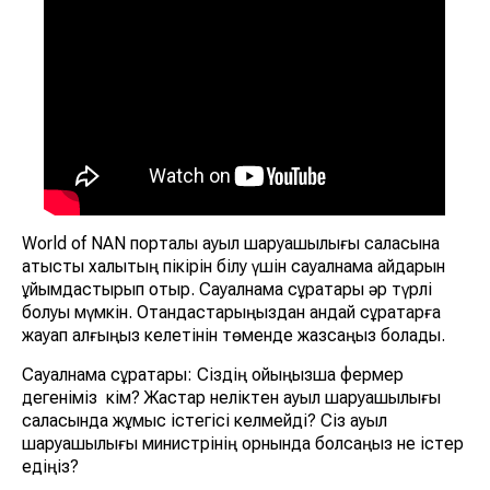
World of NAN порталы ауыл шаруашылығы саласына
қатысты халықтың пікірін білу үшін сауалнама айдарын
ұйымдастырып отыр. Сауалнама сұрақтары әр түрлі
болуы мүмкін. Отандастарыңыздан қандай сұрақтарға
жауап алғыңыз келетінін төменде жазсаңыз болады.
Сауалнама сұрақтары: Сіздің ойыңызша фермер
дегеніміз кім? Жастар неліктен ауыл шаруашылығы
саласында жұмыс істегісі келмейді? Сіз ауыл
шаруашылығы министрінің орнында болсаңыз не істер
едіңіз?