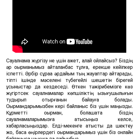
Сауалнама жүргізу не үшін қажет, қалай ойлайсыз? Біздің
әр оқырманымыз қайталанбас тұлға, ерекше кейіпкер
іспетті. Әрбір сұраққа әрдайым тың жауаптар қайтарады,
тіпті ішінде мәселені түбегейлі шешетін бірегей
ұсыныстар да кездеседі. Өткен тәжірибемізге көз
жүгіртсек сауалнамалар көпшіліктің қызығушылығын
тудырып отырғанын байқауға болады.
Оқырмандарымызбен кері байланыс біз үшін маңызды.
Құрметті оқырман, болашақта біздің
сауалнамаларымызға қатысқыңыз келсе,
хабарласыңыздар. Елді-мекенге қатысты да шектеу
жоқ, басқа өңірлердегі оқырмандарымыз үшін біз онлайн
байланысқа шығуға да дайынбыз.