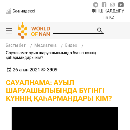
Баға индексі
ӨТІНІШ ҚАЛДЫРУ
Тіл
KZ
Басты бет
Медиатека
Видео
Сауалнама: ауыл шаруашылығында бүгінгі күннің
қаһармандары кім?
26 ақпан 2021
3909
САУАЛНАМА: АУЫЛ
ШАРУАШЫЛЫҒЫНДА БҮГІНГІ
КҮННІҢ ҚАҺАРМАНДАРЫ КІМ?