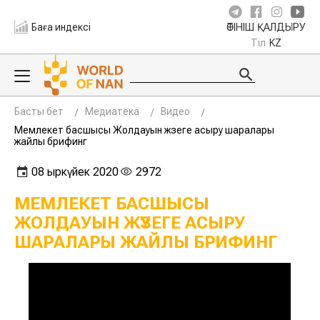
Баға индексі
ӨТІНІШ ҚАЛДЫРУ
Тіл
KZ
Басты бет
Медиатека
Видео
Мемлекет басшысы Жолдауын жүзеге асыру шаралары
жайлы брифинг
08 қыркүйек 2020
2972
МЕМЛЕКЕТ БАСШЫСЫ
ЖОЛДАУЫН ЖҮЗЕГЕ АСЫРУ
ШАРАЛАРЫ ЖАЙЛЫ БРИФИНГ