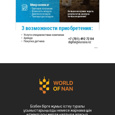
Бізбен бірге жұмыс істеу туралы
ұсыныстарыңызды немесе жарнама үшін
өтінімді осы жерде қалдыра аласыз.