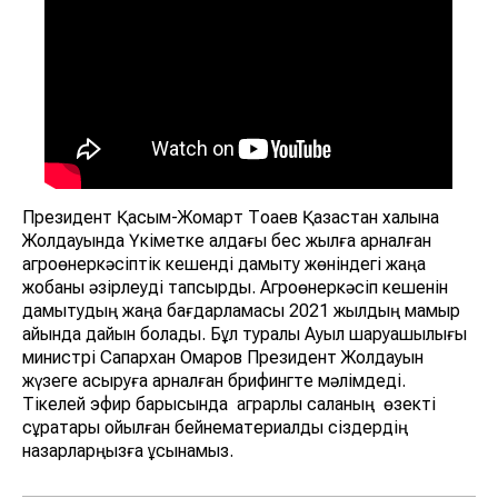
Президент Қасым-Жомарт Тоқаев Қазақстан халқына
Жолдауында Үкіметке алдағы бес жылға арналған
агроөнеркәсіптік кешенді дамыту жөніндегі жаңа
жобаны әзірлеуді тапсырды. Агроөнеркәсіп кешенін
дамытудың жаңа бағдарламасы 2021 жылдың мамыр
айында дайын болады. Бұл туралы Ауыл шаруашылығы
министрі Сапархан Омаров Президент Жолдауын
жүзеге асыруға арналған брифингте мәлімдеді.
Тікелей эфир барысында аграрлық саланың өзекті
сұрақтары қойылған бейнематериалды сіздердің
назарларңызға ұсынамыз.