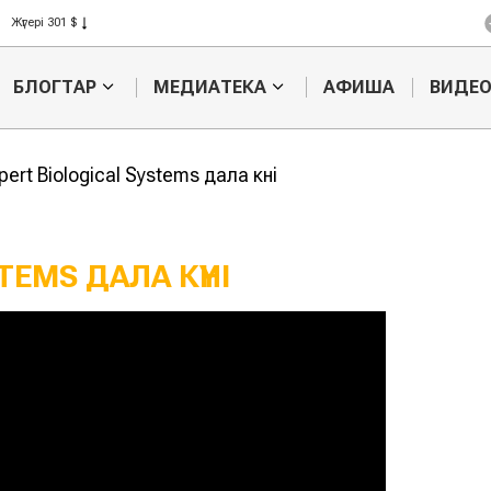
Жүгері 301 $
Күріш 408 $
Бидай 423 $
БЛОГТАР
МЕДИАТЕКА
АФИША
ВИДЕ
ert Biological Systems дала күні
TEMS ДАЛА КҮНІ