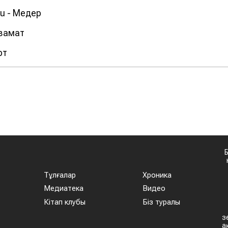
ru - Медер
Азамат
рт
Тұлғалар
Хроника
Медиатека
Видео
Кітап клубы
Біз туралы
з
а