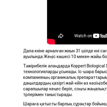
Дала күніне арналған жиын 31 шілде күні с
ауылында Жеңіс көшесі 10 мекен-жайы бо
Тәжірибелік алаңдарда Koppert Biologica
технологияларды ұсынады. Іс-шара бары
компанияның органикалық препараттары
дақылдардың қазіргі жай-күйін өз көзіңіз
сарапшылар кеңес беріп, соңғы жаңалықта
түрлерімен таныстырады.
Шараға қатысты барлық сұрақтар бойынш