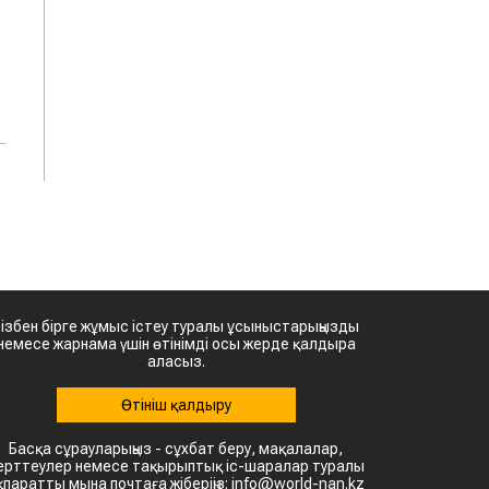
Бізбен бірге жұмыс істеу туралы ұсыныстарыңызды
немесе жарнама үшін өтінімді осы жерде қалдыра
аласыз.
Өтініш қалдыру
Басқа сұрауларыңыз - сұхбат беру, мақалалар,
ерттеулер немесе тақырыптық іс-шаралар туралы
қпаратты мына почтаға жіберіңіз: info@world-nan.kz