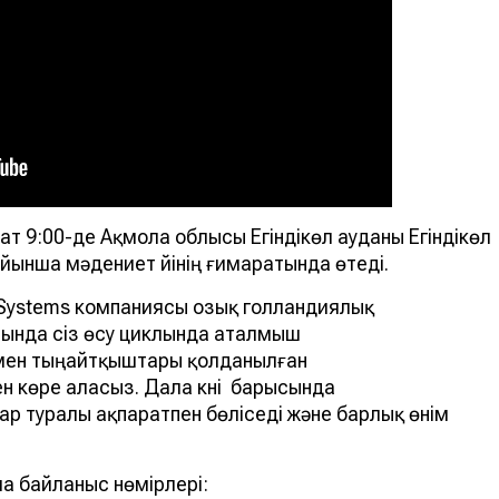
ағат 9:00-де Ақмола облысы Егіндікөл ауданы Егіндікөл
йынша мәдениет үйінің ғимаратында өтеді.
l Systems компаниясы озық голландиялық
сында сіз өсу циклында аталмыш
мен тыңайтқыштары қолданылған
бен көре аласыз. Дала күні барысында
р туралы ақпаратпен бөліседі және барлық өнім
а байланыс нөмірлері: