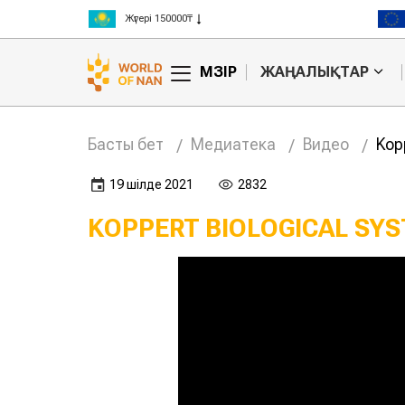
Жүгері 150000₸
Күріш 300000₸
Бидай 125000₸
МӘЗІР
ЖАҢАЛЫҚТАР
Басты бет
Медиатека
Видео
Kopp
19 шілде 2021
2832
KOPPERT BIOLOGICAL SYS