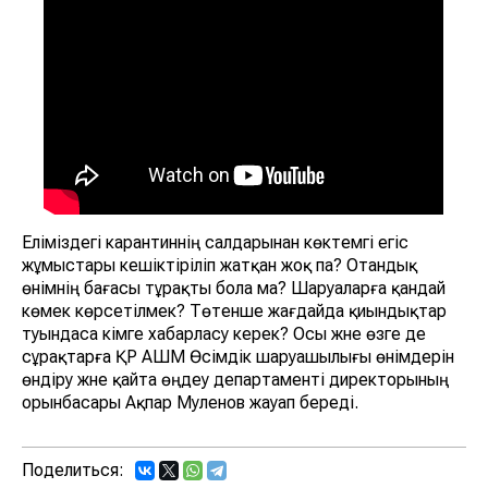
Еліміздегі карантиннің салдарынан көктемгі егіс
жұмыстары кешіктіріліп жатқан жоқ па? Отандық
өнімнің бағасы тұрақты бола ма? Шаруаларға қандай
көмек көрсетілмек? Төтенше жағдайда қиындықтар
туындаса кімге хабарласу керек? Осы және өзге де
сұрақтарға ҚР АШМ Өсімдік шаруашылығы өнімдерін
өндіру және қайта өңдеу департаменті директорының
орынбасары Ақпар Мәуленов жауап береді.
Поделиться: