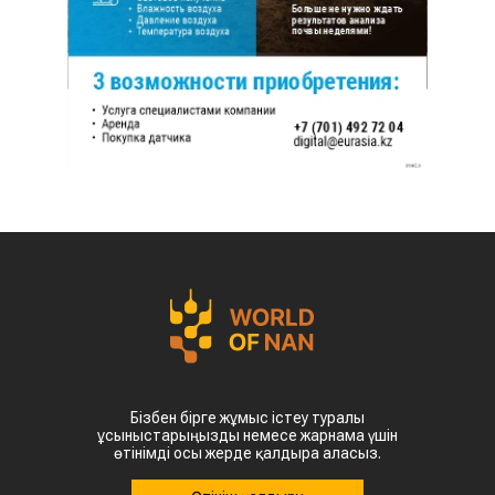
Бізбен бірге жұмыс істеу туралы
ұсыныстарыңызды немесе жарнама үшін
өтінімді осы жерде қалдыра аласыз.