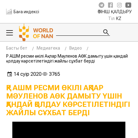
Баға индексі
ӨТІНІШ ҚАЛДЫРУ
Тіл
KZ
Басты бет
Медиатека
Видео
ҚР АШМ ресми өкілі Ақпар Мәуленов АӨК дамыту үшін қандай
қолдау көрсетілетіндігі жайлы сұхбат берді
14 сәуір 2020
3765
ҚР АШМ РЕСМИ ӨКІЛІ АҚПАР
МӘУЛЕНОВ АӨК ДАМЫТУ ҮШІН
ҚАНДАЙ ҚОЛДАУ КӨРСЕТІЛЕТІНДІГІ
ЖАЙЛЫ СҰХБАТ БЕРДІ