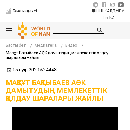
Баға индексі
ӨТІНІШ ҚАЛДЫРУ
Тіл
KZ
Басты бет
Медиатека
Видео
Мақсұт Бақтыбаев АӨК дамытудың мемлекеттік қолдау
шаралары жайлы
05 сәуір 2020
4448
МАҚСҰТ БАҚТЫБАЕВ АӨК
ДАМЫТУДЫҢ МЕМЛЕКЕТТІК
ҚОЛДАУ ШАРАЛАРЫ ЖАЙЛЫ