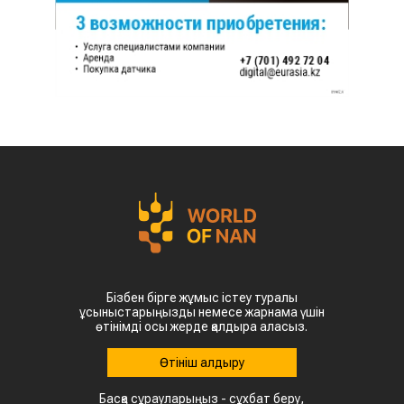
Бізбен бірге жұмыс істеу туралы
ұсыныстарыңызды немесе жарнама үшін
өтінімді осы жерде қалдыра аласыз.
Өтініш қалдыру
Басқа сұрауларыңыз - сұхбат беру,