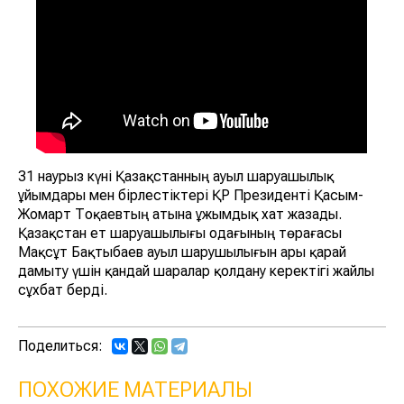
31 наурыз күні Қазақстанның ауыл шаруашылық
ұйымдары мен бірлестіктері ҚР Президенті Қасым-
Жомарт Тоқаевтың атына ұжымдық хат жазады.
Қазақстан ет шаруашылығы одағының төрағасы
Мақсұт Бақтыбаев ауыл шарушылығын ары қарай
дамыту үшін қандай шаралар қолдану керектігі жайлы
сұхбат берді.
Поделиться:
ПОХОЖИЕ МАТЕРИАЛЫ