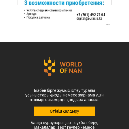
Бізбен бірге жұмыс істеу туралы
ұсыныстарыңызды немесе жарнама үшін
өтінімді осы жерде қалдыра аласыз.
Өтініш қалдыру
Басқа сұрауларыңыз - сұхбат беру,
мақалалар, зерттеулер немесе