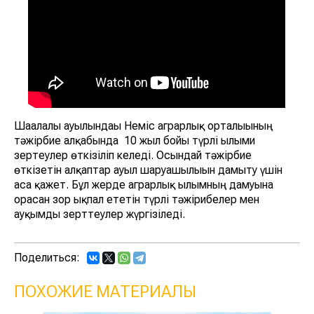
Шағалалы ауылындағы Неміс аграрлық орталығының
тәжірбие алқабында 10 жыл бойы түрлі ғылыми
зертеулер өткізіліп келеді. Осындай тәжірбие
өткізетін алқаптар ауыл шаруашылығын дамыту үшін
аса қажет. Бұл жерде аграрлық ғылымның дамуына
орасан зор ықпал ететін түрлі тәжірибелер мен
ауқымды зерттеулер жүргізіледі.
Поделиться:
ПОХОЖИЕ МАТЕРИАЛЫ