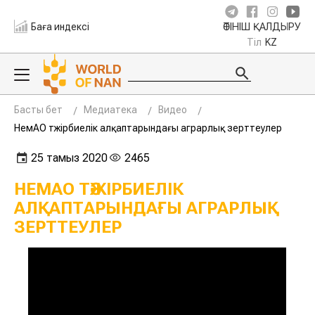
Баға индексі
ӨТІНІШ ҚАЛДЫРУ
Тіл
KZ
Басты бет
Медиатека
Видео
НемАО тәжірбиелік алқаптарындағы аграрлық зерттеулер
25 тамыз 2020
2465
НЕМАО ТӘЖІРБИЕЛІК
АЛҚАПТАРЫНДАҒЫ АГРАРЛЫҚ
ЗЕРТТЕУЛЕР