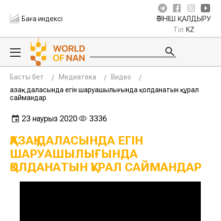
Баға индексі
ӨТІНІШ ҚАЛДЫРУ
Тіл
KZ
Басты бет
Медиатека
Видео
Қазақ даласында егін шаруашылығында қолданатын құрал
саймандар
23 наурыз 2020
3336
ҚАЗАҚ ДАЛАСЫНДА ЕГІН
ШАРУАШЫЛЫҒЫНДА
ҚОЛДАНАТЫН ҚҰРАЛ САЙМАНДАР