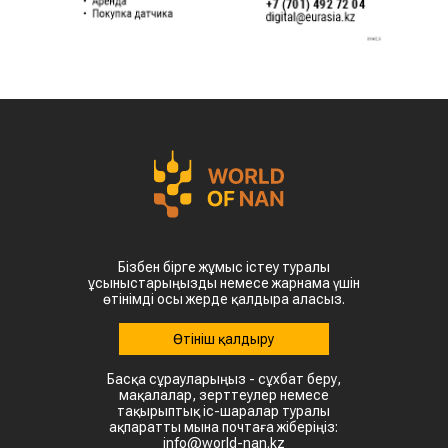
Бізбен бірге жұмыс істеу туралы
ұсыныстарыңызды немесе жарнама үшін
өтінімді осы жерде қалдыра аласыз.
Өтініш қалдыру
Басқа сұрауларыңыз - сұхбат беру,
мақалалар, зерттеулер немесе
тақырыптық іс-шаралар туралы
ақпаратты мына почтаға жіберіңіз:
info@world-nan.kz