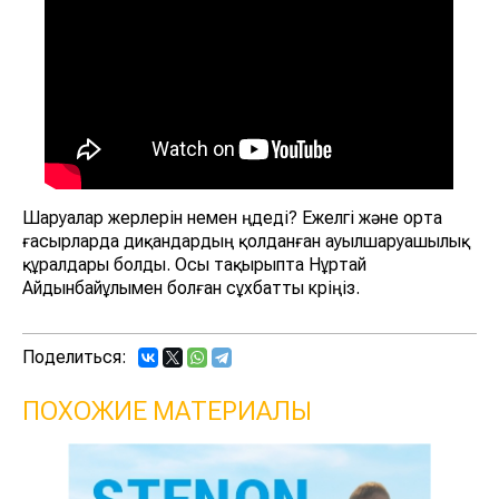
Шаруалар жерлерін немен өңдеді? Ежелгі және орта
ғасырларда диқандардың қолданған ауылшаруашылық
құралдары болды. Осы тақырыпта Нұртай
Айдынбайұлымен болған сұхбатты көріңіз.
Поделиться:
ПОХОЖИЕ МАТЕРИАЛЫ