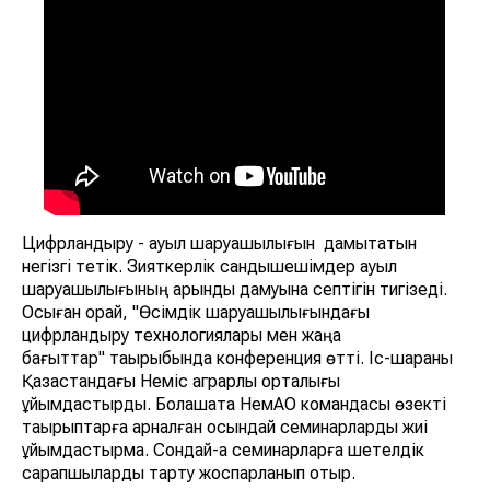
Цифрландыру - ауыл шаруашылығын дамытатын
негізгі тетік. Зияткерлік сандықшешімдер ауыл
шаруашылығының қарқынды дамуына септігін тигізеді.
Осыған орай, "Өсімдік шаруашылығындағы
цифрландыру технологиялары мен жаңа
бағыттар" тақырыбында конференция өтті. Іс-шараны
Қазақстандағы Неміс аграрлық орталығы
ұйымдастырды. Болашақта НемАО командасы өзекті
тақырыптарға арналған осындай семинарларды жиі
ұйымдастырмақ. Сондай-ақ семинарларға шетелдік
сарапшыларды тарту жоспарланып отыр.