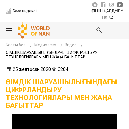
Баға индексі
ӨТІНІШ ҚАЛДЫРУ
Тіл
KZ
Басты бет
Медиатека
Видео
ӨСІМДІК ШАРУАШЫЛЫҒЫНДАҒЫ ЦИФРЛАНДЫРУ
ТЕХНОЛОГИЯЛАРЫ МЕН ЖАҢА БАҒЫТТАР
25 желтоқсан 2020
3284
ӨСІМДІК ШАРУАШЫЛЫҒЫНДАҒЫ
ЦИФРЛАНДЫРУ
ТЕХНОЛОГИЯЛАРЫ МЕН ЖАҢА
БАҒЫТТАР