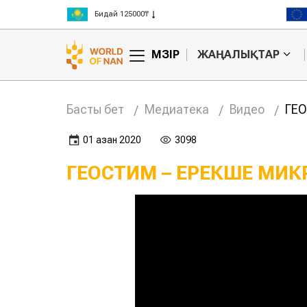
Бидай 125000₸
Арпа 130000₸
Жүгері 150000₸
МӘЗІР
ЖАҢАЛЫҚТАР
Күріш 300000₸
Бидай 125000₸
Басты бет
Медиатека
Видео
ГЕО
01 қазан 2020
3098
ГЕОСТИМ – ЕРЕКШЕ МИК