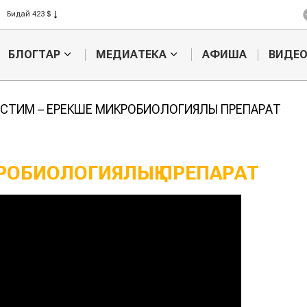
Бидай 423 $
Арпа 330 $
Жүгері 301 $
БЛОГТАР
МЕДИАТЕКА
АФИША
ВИДЕ
Күріш 408 $
Бидай 423 $
СТИМ – ЕРЕКШЕ МИКРОБИОЛОГИЯЛЫҚ ПРЕПАРАТ
РОБИОЛОГИЯЛЫҚ ПРЕПАРАТ