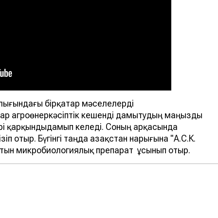
лығындағы бірқатар мәселелерді
ялар агроөнеркәсіптік кешенді дамытудың маңызды
рі қарқындыдамып келеді. Соның арқасында
п отыр. Бүгінгі таңда Қазақстан нарығына "А.С.К.
атын микробиологиялық препарат ұсынып отыр.