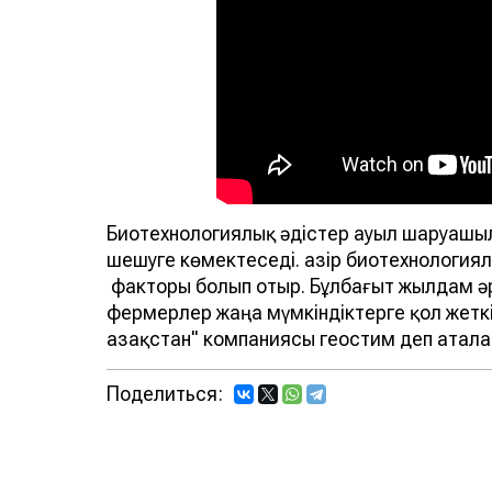
Биотехнологиялық әдістер ауыл шаруашы
шешуге көмектеседі. Қазір биотехнологи
факторы болып отыр. Бұлбағыт жылдам ә
фермерлер жаңа мүмкіндіктерге қол жеткізі
Қазақстан" компаниясы геостим деп атал
Поделиться: