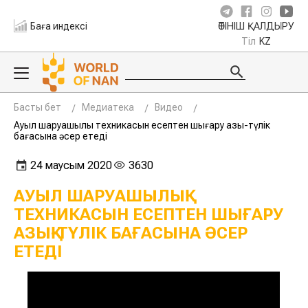
Баға индексі
ӨТІНІШ ҚАЛДЫРУ
Тіл
KZ
Басты бет
Медиатека
Видео
Ауыл шаруашылық техникасын есептен шығару азық-түлік
бағасына әсер етеді
24 маусым 2020
3630
АУЫЛ ШАРУАШЫЛЫҚ
ТЕХНИКАСЫН ЕСЕПТЕН ШЫҒАРУ
АЗЫҚ-ТҮЛІК БАҒАСЫНА ӘСЕР
ЕТЕДІ