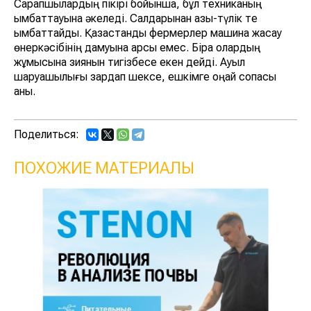
Сарапшылардың пікірі бойынша, бұл техниканың
қымбаттауына әкеледі. Салдарынан азық-түлік те
қымбаттайды. Қазақстандық фермерлер машина жасау
өнеркәсібінің дамуына қарсы емес. Бірақ олардың
жұмысына зиянын тигізбесе екен дейді. Ауыл
шаруашылығы зардап шексе, ешкімге оңай соқпасы
анық.
Поделиться:
ПОХОЖИЕ МАТЕРИАЛЫ