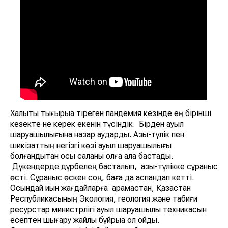
Халықты тығырыққа тіреген пандемия кезінде ең бірінші
кезекте не керек екенін түсіндік. Бірден ауыл
шаруашылығына назар аудардық. Азық-түлік пен
шикізаттың негізгі көзі ауыл шаруашылығы
болғандықтан осы саланы қолға ала бастадық.
Дүкендерде дүрбелең басталып, азық-түлікке сұраныс
өсті. Сұраныс өскен соң, баға да аспандап кетті.
Осындай қиын жағдайларға қарамастан, Қазақстан
Республикасының Экология, геология және табиғи
ресурстар министрлігі ауыл шаруашылық техникасын
есептен шығару жайлы бұйрыққа қол қойды.