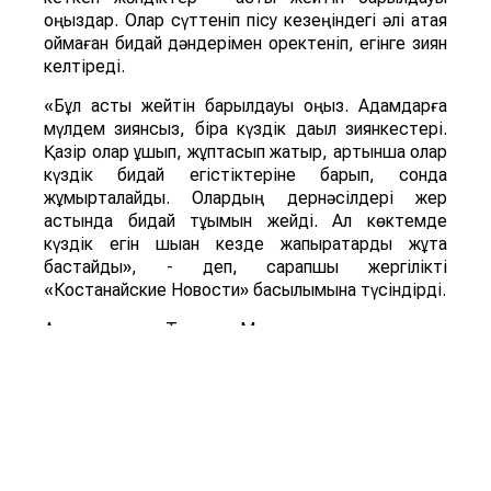
қоңыздар. Олар сүттеніп пісу кезеңіндегі әлі қатая
қоймаған бидай дәндерімен қоректеніп, егінге зиян
келтіреді.
«Бұл астық жейтін барылдауық қоңыз. Адамдарға
мүлдем зиянсыз, бірақ күздік дақыл зиянкестері.
Қазір олар ұшып, жұптасып жатыр, артынша олар
күздік бидай егістіктеріне барып, сонда
жұмыртқалайды. Олардың дернәсілдері жер
астында бидай тұқымын жейді. Ал көктемде
күздік егін шыққан кезде жапырақтарды жұта
бастайды», - деп, сарапшы жергілікті
«Костанайские Новости» басылымына түсіндірді.
Ал энтомолог Татьяна Мариненко көшелер мен
аулаларды ұн шыртылдақ қоңыздары басып алды
деп тұжырымдайды. Қоңыздың бүл түрі мен оның
дернәсілдері астық пен ұн өнімдерінде дамиды, үй
мен қоймадағы да астыққа қауіп төндіреді.
«Ұн шыртылдақ қоңызының дернәсілдері азық-түлік
қорын бұзып, олардың сапасы мен сақтау мерзімін