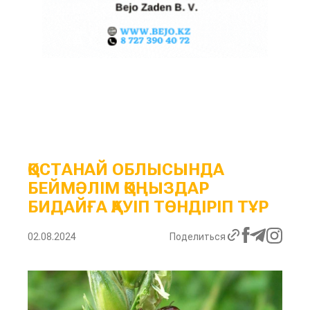
ҚОСТАНАЙ ОБЛЫСЫНДА
БЕЙМӘЛІМ ҚОҢЫЗДАР
БИДАЙҒА ҚАУІП ТӨНДІРІП ТҰР
02.08.2024
Поделиться