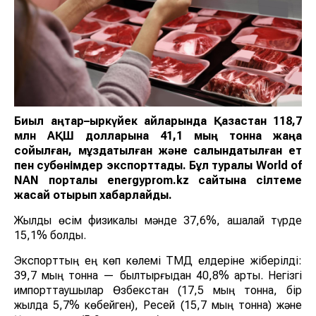
Биыл қаңтар–қыркүйек айларында Қазақстан 118,7
млн АҚШ долларына 41,1 мың тонна жаңа
сойылған, мұздатылған және салқындатылған ет
пен субөнімдер экспорттады. Бұл туралы World of
NAN порталы energyprom.kz сайтына сілтеме
жасай отырып хабарлайды.
Жылдық өсім физикалық мәнде 37,6%, ақшалай түрде
15,1% болды.
Экспорттың ең көп көлемі ТМД елдеріне жіберілді:
39,7 мың тонна — былтырғыдан 40,8% артық. Негізгі
импорттаушылар Өзбекстан (17,5 мың тонна, бір
жылда 5,7% көбейген), Ресей (15,7 мың тонна) және