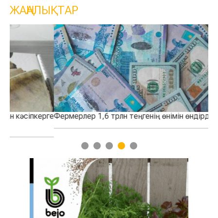
ЖАҢАЛЫҚТАР
рге
Фермерлер 1,6 трлн теңгенің өнімін өндірді
Қа
қо
1
2
3
4
5