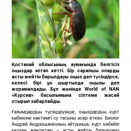
Қостанай облысының аумағында белгісіз
қоңыздар қаптап кетті. Бір сарапшы оларды
астық жейті
н
барылдауық қоңыз
деп түсіндірсе,
келесі бірі
ұн ш
ыртылдақ қоңызы деп
жорамалдады.
Бұл жөнінде
World of NAN
«Курсив» басылымына сілтеме жасай
отырып хабарлайды.
Ғалымдардың түсіндіруінше, қоңыздардың күрт
көбеюіне көктемгі су тасқыны әсер еткен. Биолог
Андрей Андрющенконың айтуынша, күрт көбейіп
кеткен жәндіктер – астық жейтін барылдауық