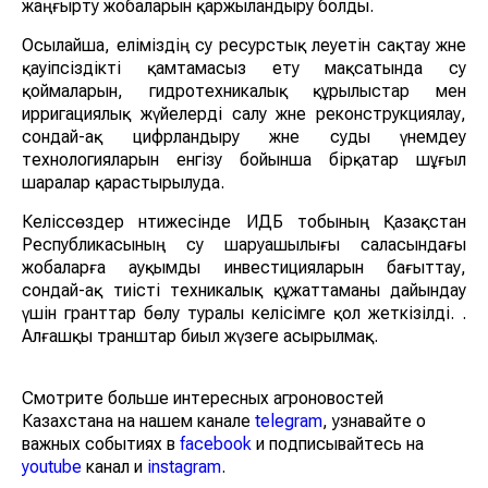
жаңғырту жобаларын қаржыландыру болды.
Осылайша, еліміздің су ресурстық әлеуетін сақтау және
қауіпсіздікті қамтамасыз ету мақсатында су
қоймаларын, гидротехникалық құрылыстар мен
ирригациялық жүйелерді салу және реконструкциялау,
сондай-ақ цифрландыру және суды үнемдеу
технологияларын енгізу бойынша бірқатар шұғыл
шаралар қарастырылуда.
Келіссөздер нәтижесінде ИДБ тобының Қазақстан
Республикасының су шаруашылығы саласындағы
жобаларға ауқымды инвестицияларын бағыттау,
сондай-ақ тиісті техникалық құжаттаманы дайындау
үшін гранттар бөлу туралы келісімге қол жеткізілді. .
Алғашқы транштар биыл жүзеге асырылмақ.
Смотрите больше интересных агроновостей
Казахстана на нашем канале
telegram
, узнавайте о
важных событиях в
facebook
и подписывайтесь на
youtube
канал и
instagram
.