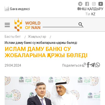
Баға индексі
ӨТІНІШ ҚАЛДЫРУ
Тіл
KZ
Басты бет
Жаңалықтар
Ислам даму банкі су жобаларына қаржы бөледі
ИСЛАМ ДАМУ БАНКІ СУ
ЖОБАЛАРЫНА ҚАРЖЫ БӨЛЕДІ
29.04.2024
Поделиться