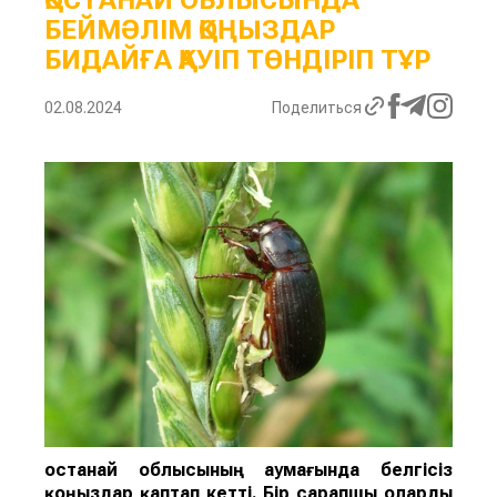
ҚОСТАНАЙ ОБЛЫСЫНДА
БЕЙМӘЛІМ ҚОҢЫЗДАР
БИДАЙҒА ҚАУІП ТӨНДІРІП ТҰР
02.08.2024
Поделиться
Қостанай облысының аумағында белгісіз
қоңыздар қаптап кетті. Бір сарапшы оларды