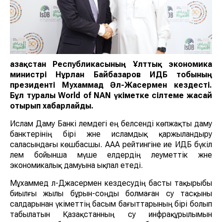
Қазақстан Республикасының Ұлттық экономика
министрі Нұрлан Байбазаров ИДБ тобының
президенті Мухаммад Әл-Жасермен кездесті.
Бұл туралы World of NAN үкіметке сілтеме жасай
отырып хабарлайды.
Ислам Даму Банкі әлемдегі ең белсенді көпжақты даму
банктерінің бірі және исламдық қаржыландыру
саласындағы көшбасшы. AAA рейтингіне ие ИДБ бүкіл
әлем бойынша мүше елдердің әлеуметтік және
экономикалық дамуына ықпал етеді.
Мұхаммед әл-Джасермен кездесудің басты тақырыбы
биылғы жылы бұрын-соңды болмаған су тасқыны
салдарынан үкіметтің басым бағыттарының бірі болып
табылатын Қазақстанның су инфрақұрылымын