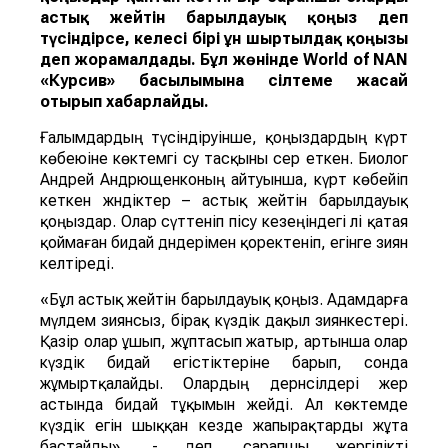
астық жейті
н
барылдауық қоңыз
деп
түсіндірсе, келесі бірі
ұн ш
ыртылдақ қоңызы
деп жорамалдады.
Бұл жөнінде
World of NAN
«Курсив» басылымына сілтеме жасай
отырып хабарлайды.
Ғалымдардың түсіндіруінше, қоңыздардың күрт
көбеюіне көктемгі су тасқыны әсер еткен. Биолог
Андрей Андрющенконың айтуынша, күрт көбейіп
кеткен жәндіктер – астық жейтін барылдауық
қоңыздар. Олар сүттеніп пісу кезеңіндегі әлі қатая
қоймаған бидай дәндерімен қоректеніп, егінге зиян
келтіреді.
«Бұл астық жейтін барылдауық қоңыз. Адамдарға
мүлдем зиянсыз, бірақ күздік дақыл зиянкестері.
Қазір олар ұшып, жұптасып жатыр, артынша олар
күздік бидай егістіктеріне барып, сонда
жұмыртқалайды. Олардың дернәсілдері жер
астында бидай тұқымын жейді. Ал көктемде
күздік егін шыққан кезде жапырақтарды жұта
бастайды», - деп, сарапшы жергілікті