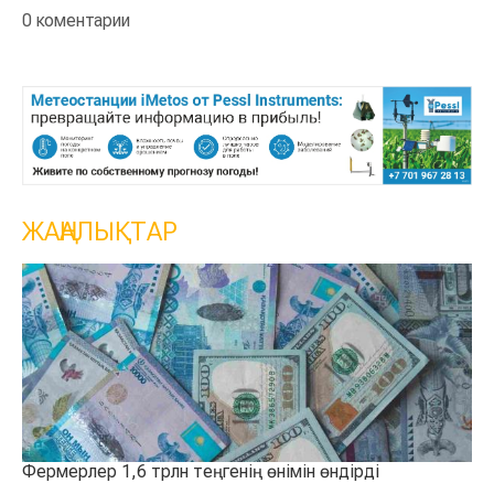
0 коментарии
ЖАҢАЛЫҚТАР
өндірді
Қазақстанда 100 мың тонналық астық қойм
қосылды