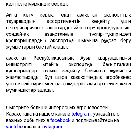
келтіруге мүмкіндік береді.
Айта кету керек, енді Қазақстан экспорттық
тауарлардың ассортиментін кеңейту үшін
ветеринариялық талаптарды үйлестіру процедурасын,
сондай-ақ Қазақстанның түкпір-түкпіріндегі
кәсіпорындардың экспортқа шығуына рұқсат беру
жұмыстарын бастай алады.
Қазақстан Республикасының Ауыл шаруашылығы
министрлігі Қытайға экспортқа бағытталған
кәсіпорындар тізімін кеңейту бойынша жұмысты
жалғастырады. Бұл шара қазақстандық агробизнес
үшін Қытай нарығына өз өнімдерін экспорттауға жаңа
мүмкіндіктер ашады.
Смотрите больше интересных агроновостей
Казахстана на нашем канале
telegram
, узнавайте о
важных событиях в
facebook
и подписывайтесь на
youtube
канал и
instagram
.