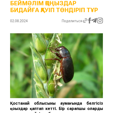
БЕЙМӘЛІМ ҚОҢЫЗДАР
БИДАЙҒА ҚАУІП ТӨНДІРІП ТҰР
02.08.2024
Поделиться
Қостанай облысының аумағында белгісіз
қоңыздар қаптап кетті. Бір сарапшы оларды