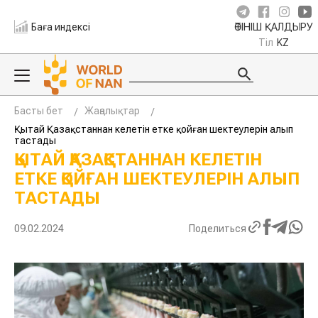
Баға индексі
ӨТІНІШ ҚАЛДЫРУ
Тіл
KZ
Басты бет
Жаңалықтар
Қытай Қазақстаннан келетін етке қойған шектеулерін алып
тастады
ҚЫТАЙ ҚАЗАҚСТАННАН КЕЛЕТІН
ЕТКЕ ҚОЙҒАН ШЕКТЕУЛЕРІН АЛЫП
ТАСТАДЫ
09.02.2024
Поделиться