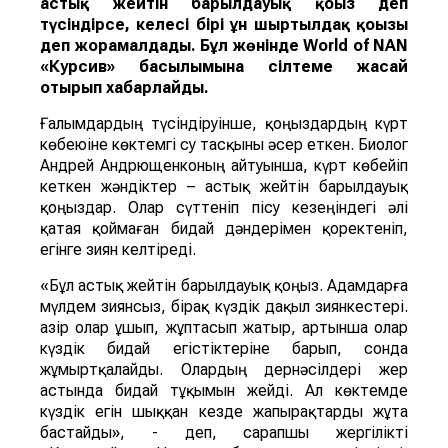
астық жейті
н
барылдауық қоңыз
деп
түсіндірсе, келесі бірі
ұн ш
ыртылдақ қоңызы
деп жорамалдады.
Бұл жөнінде
World of NAN
«Курсив» басылымына сілтеме жасай
отырып хабарлайды.
Ғалымдардың түсіндіруінше, қоңыздардың күрт
көбеюіне көктемгі су тасқыны әсер еткен. Биолог
Андрей Андрющенконың айтуынша, күрт көбейіп
кеткен жәндіктер – астық жейтін барылдауық
қоңыздар. Олар сүттеніп пісу кезеңіндегі әлі
қатая қоймаған бидай дәндерімен қоректеніп,
егінге зиян келтіреді.
«Бұл астық жейтін барылдауық қоңыз. Адамдарға
мүлдем зиянсыз, бірақ күздік дақыл зиянкестері.
Қазір олар ұшып, жұптасып жатыр, артынша олар
күздік бидай егістіктеріне барып, сонда
жұмыртқалайды. Олардың дернәсілдері жер
астында бидай тұқымын жейді. Ал көктемде
күздік егін шыққан кезде жапырақтарды жұта
бастайды», - деп, сарапшы жергілікті