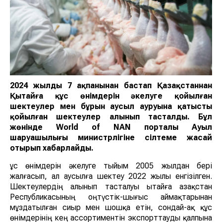
2024 жылдың 7 ақпанынан бастап Қазақстаннан
Қытайға құс өнімдерін әкелуге қойылған
шектеулер мен бұрын аусыл ауруына қатысты
қойылған шектеулер алынып тасталды. Бұл
жөнінде World of NAN порталы Ауыл
шаруашылығы министрлігіне сілтеме жасай
отырып хабарлайды.
Құс өнімдерін әкелуге тыйым 2005 жылдан бері
жалғасып, ал аусылға шектеу 2022 жылы енгізілген.
Шектеулердің алынып тасталуы Қытайға Қазақстан
Республикасының оңтүстік-шығыс аймақтарынан
мұздатылған сиыр мен шошқа етін, сондай-ақ құс
өнімдерінің кең ассортиментін экспорттауды қалпына