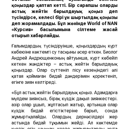
қоңыздар қаптап кетті. Бір сарапшы оларды
астық жейті
н
барылдауық қоңыз
деп
түсіндірсе, келесі бірі
ұн ш
ыртылдақ қоңызы
деп жорамалдады.
Бұл жөнінде
World of NAN
«Курсив» басылымына сілтеме жасай
отырып хабарлайды.
Ғалымдардың түсіндіруінше, қоңыздардың күрт
көбеюіне көктемгі су тасқыны әсер еткен. Биолог
Андрей Андрющенконың айтуынша, күрт көбейіп
кеткен жәндіктер – астық жейтін барылдауық
қоңыздар. Олар сүттеніп пісу кезеңіндегі әлі
қатая қоймаған бидай дәндерімен қоректеніп,
егінге зиян келтіреді.
«Бұл астық жейтін барылдауық қоңыз. Адамдарға
мүлдем зиянсыз, бірақ күздік дақыл зиянкестері.
Қазір олар ұшып, жұптасып жатыр, артынша олар
күздік бидай егістіктеріне барып, сонда
жұмыртқалайды. Олардың дернәсілдері жер
астында бидай тұқымын жейді. Ал көктемде
күздік егін шыққан кезде жапырақтарды жұта