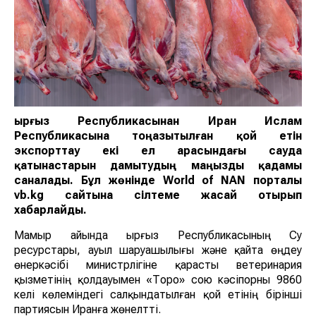
Қырғыз Республикасынан Иран Ислам
Республикасына тоңазытылған қой етін
экспорттау екі ел арасындағы сауда
қатынастарын дамытудың маңызды қадамы
саналады. Бұл жөнінде World of NAN порталы
vb.kg сайтына сілтеме жасай отырып
хабарлайды.
Мамыр айында Қырғыз Республикасының Су
ресурстары, ауыл шаруашылығы және қайта өңдеу
өнеркәсібі министрлігіне қарасты ветеринария
қызметінің қолдауымен «Торо» сою кәсіпорны 9860
келі көлеміндегі салқындатылған қой етінің бірінші
партиясын Иранға жөнелтті.