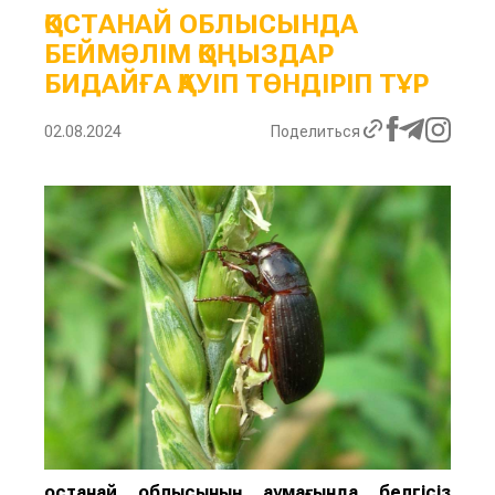
ҚОСТАНАЙ ОБЛЫСЫНДА
БЕЙМӘЛІМ ҚОҢЫЗДАР
БИДАЙҒА ҚАУІП ТӨНДІРІП ТҰР
02.08.2024
Поделиться
Қостанай облысының аумағында белгісіз