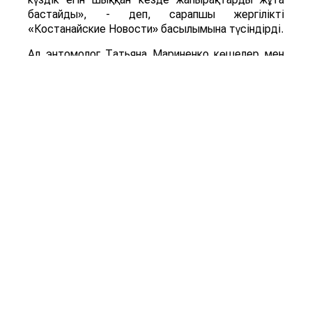
бастайды», - деп, сарапшы жергілікті
«Костанайские Новости» басылымына түсіндірді.
Ал энтомолог Татьяна Мариненко көшелер мен
аулаларды ұн шыртылдақ қоңыздары басып алды
деп тұжырымдайды. Қоңыздың бүл түрі мен оның
дернәсілдері астық пен ұн өнімдерінде дамиды,
үй мен қоймадағы да астыққа қауіп төндіреді.
«Ұн шыртылдақ қоңызының дернәсілдері азық-
түлік қорын бұзып, олардың сапасы мен сақтау
мерзімін қысқартады», - дейді энтомолог.
ҚР БҒМ ҒК Зоология институтының айтуынша,
астық жейтін барылдауық қоңыз (Carabidae) бен
ұн шыртылдақ қоңыздары (Tenebrionidae)
жәндіктердің екі бөлек түрі. Шыртылдақ
қоңыздар негізінен қойма зиянкестері, ал
барылдауық қоңыз табиғи ландшафттар мен
агроценоздарды мекендейді. Қостанайда қандай
зиянкес пайда болғанын және оның ауыл
шаруашылығы дақылдарына қандай қауіп