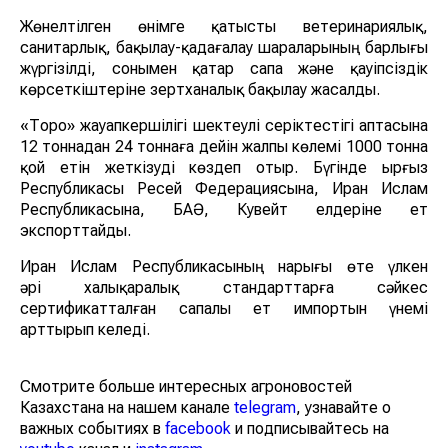
Жөнелтілген өнімге қатысты ветеринариялық,
санитарлық, бақылау-қадағалау шараларының барлығы
жүргізілді, сонымен қатар сапа және қауіпсіздік
көрсеткіштеріне зертханалық бақылау жасалды.
«Торо» жауапкершілігі шектеулі серіктестігі аптасына
12 тоннадан 24 тоннаға дейін жалпы көлемі 1000 тонна
қой етін жеткізуді көздеп отыр. Бүгінде Қырғыз
Республикасы Ресей Федерациясына, Иран Ислам
Республикасына, БАӘ, Кувейт елдеріне ет
экспорттайды.
Иран Ислам Республикасының нарығы өте үлкен
әрі халықаралық стандарттарға сәйкес
сертификатталған сапалы ет импортын үнемі
арттырып келеді.
Смотрите больше интересных агроновостей
Казахстана на нашем канале
telegram
, узнавайте о
важных событиях в
facebook
и подписывайтесь на