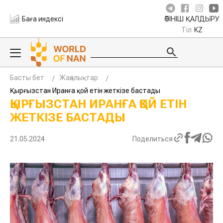
Баға индексі
ӨТІНІШ ҚАЛДЫРУ
Тіл
KZ
Басты бет
Жаңалықтар
Қырғызстан Иранға қой етін жеткізе бастады
ҚЫРҒЫЗСТАН ИРАНҒА ҚОЙ ЕТІН
ЖЕТКІЗЕ БАСТАДЫ
21.05.2024
Поделиться