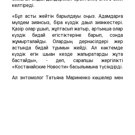
келтіреді.
«Бұл астық жейтін барылдауық қоңыз. Адамдарға
мүлдем зиянсыз, бірақ күздік дақыл зиянкестері.
Қазір олар ұшып, жұптасып жатыр, артынша олар
күздік бидай егістіктеріне барып, сонда
жұмыртқалайды. Олардың дернәсілдері жер
астында бидай тұқымын жейді. Ал көктемде
күздік егін шыққан кезде жапырақтарды жұта
бастайды», - деп, сарапшы жергілікті
«Костанайские Новости» басылымына түсіндірді.
Ал энтомолог Татьяна Мариненко көшелер мен
аулаларды ұн шыртылдақ қоңыздары басып алды
деп тұжырымдайды. Қоңыздың бүл түрі мен оның
дернәсілдері астық пен ұн өнімдерінде дамиды, үй
мен қоймадағы да астыққа қауіп төндіреді.
«Ұн шыртылдақ қоңызының дернәсілдері азық-түлік
қорын бұзып, олардың сапасы мен сақтау мерзімін
қысқартады», - дейді энтомолог.