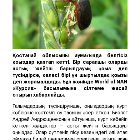
Қостанай облысының аумағында белгісіз
қоңыздар қаптап кетті. Бір сарапшы оларды
астық жейті
н
барылдауық қоңыз
деп
түсіндірсе, келесі бірі
ұн ш
ыртылдақ қоңызы
деп жорамалдады.
Бұл жөнінде
World of NAN
«Курсив» басылымына сілтеме жасай
отырып хабарлайды.
Ғалымдардың түсіндіруінше, қоңыздардың күрт
көбеюіне көктемгі су тасқыны әсер еткен. Биолог
Андрей Андрющенконың айтуынша, күрт көбейіп
кеткен жәндіктер – астық жейтін барылдауық
қоңыздар. Олар сүттеніп пісу кезеңіндегі әлі қатая
қоймаған бидай дәндерімен қоректеніп, егінге зиян