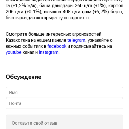
га (+1,2% ж/ж), бақша дақылдары 260 ц/га (+1%), картоп
206 ц/га (+0,1%), қызылша 408 ц/га өнім (+6,7%) беріп,
былтырғыдан жоғарырақ түсіп көрсетті.
Смотрите больше интересных агроновостей
Казахстана на нашем канале
telegram
, узнавайте о
важных событиях в
facebook
и подписывайтесь на
youtube
канал и
instagram
.
Обсуждение