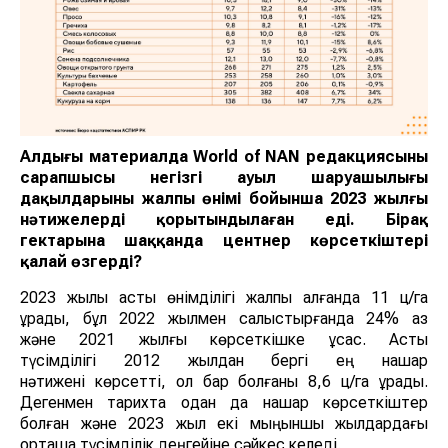
Алдыңғы материалда World of NAN редакциясының
сарапшысы негізгі ауыл шаруашылығы
дақылдарының жалпы өнімі бойынша 2023 жылғы
нәтижелерді қорытындылаған еді. Бірақ
гектарына шаққанда центнер көрсеткіштері
қалай өзгерді?
2023 жылы астық өнімділігі жалпы алғанда 11 ц/га
құрады, бұл 2022 жылмен салыстырғанда 24% аз
және 2021 жылғы көрсеткішке ұқсас. Астық
түсімділігі 2012 жылдан бергі ең нашар
нәтижені көрсетті, ол бар болғаны 8,6 ц/га құрады.
Дегенмен тарихта одан да нашар көрсеткіштер
болған және 2023 жыл екі мыңыншы жылдардағы
орташа түсімділік деңгейіне сәйкес келеді.