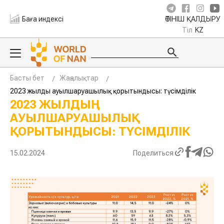
Баға индексі
ӨТІНІШ ҚАЛДЫРУ
Тіл
KZ
Басты бет
Жаңалықтар
2023 жылдың ауылшаруашылық қорытындысы: түсімділік
2023 ЖЫЛДЫҢ
АУЫЛШАРУАШЫЛЫҚ
ҚОРЫТЫНДЫСЫ: ТҮСІМДІЛІК
15.02.2024
Поделиться