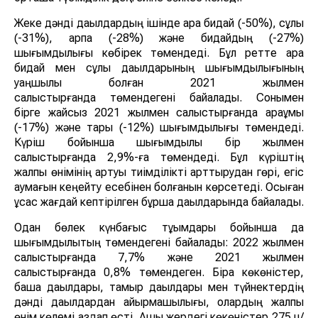
Жеке дәнді дақылдардың ішінде қара бидай (-50%), сұлы
(-31%), арпа (-28%) және бидайдың (-27%)
шығымдылығы көбірек төмендеді. Бұл ретте қара
бидай мен сұлы дақылдарының шығымдылығының
қуаңшылық болған 2021 жылмен
салыстырғанда төмендегені байқалады. Сонымен
бірге жайсыз 2021 жылмен салыстырғанда қарақұмық
(-17%) және тары (-12%) шығымдылығы төмендеді.
Күріш бойынша шығымдылық бір жылмен
салыстырғанда 2,9%-ға төмендеді. Бұл күріштің
жалпы өнімінің артуы тиімділікті арттырудан гөрі, егіс
аумағын кеңейту есебінен болғанын көрсетеді. Осыған
ұқсас жағдай кептірілген бұршақ дақылдарында байқалады.
Одан бөлек күнбағыс тұқымдары бойынша да
шығымдылықтың төмендегені байқалады: 2022 жылмен
салыстырғанда 7,7% және 2021 жылмен
салыстырғанда 0,8% төмендеген. Бірақ көкөністер,
бақша дақылдары, тамыр дақылдары мен түйнектердің
дәнді дақылдардан айырмашылығы, олардың жалпы
өнім көлемі аздап өсті. Ашық жердегі көкөністер 275 ц/