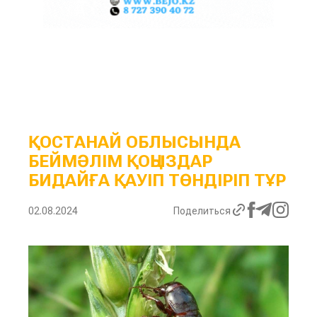
ҚОСТАНАЙ ОБЛЫСЫНДА
БЕЙМӘЛІМ ҚОҢЫЗДАР
БИДАЙҒА ҚАУІП ТӨНДІРІП ТҰР
02.08.2024
Поделиться