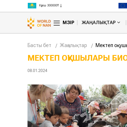
Күріш 300000₸
Бидай 125000₸
МӘЗІР
ЖАҢАЛЫҚТАР
Басты бет
Жаңалықтар
Мектеп оқушы
МЕКТЕП ОҚУШЫЛАРЫ БИО
й облысында
Ресей достас
08.01.2024
м қоңыздар
елдерге аграрлық
қауіп
экспортты ұлғайтпақ
 тұр