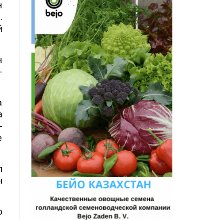
н
.
й
н
-
а
а
-
е
п
н
р