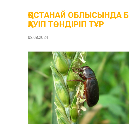
ҚОСТАНАЙ ОБЛЫСЫНДА Б
ҚАУІП ТӨНДІРІП ТҰР
02.08.2024