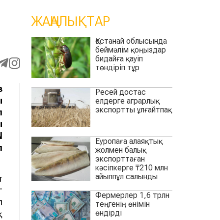
ЖАҢАЛЫҚТАР
Қостанай облысында
беймәлім қоңыздар
бидайға қауіп
төндіріп тұр
з
Ресей достас
ы
елдерге аграрлық
экспортты ұлғайтпақ
п
ы
N
Еуропаға алаяқтық
п
жолмен балық
экспорттаған
кәсіпкерге ₸210 млн
айыппұл салынды
т
г
Фермерлер 1,6 трлн
п
теңгенің өнімін
өндірді
қ