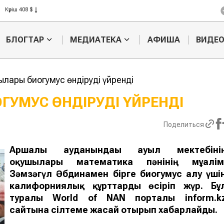
Күріш 408 $
Бидай 423 $
БЛОГТАР
МЕДИАТЕКА
АФИША
ВИДЕ
лары биогумус өндіруді үйренді
ГУМУС ӨНДІРУДІ ҮЙРЕНДІ
Еуропаға алаяқтық
Фермерлер 1
Поделиться
жолмен балық
теңгенің өні
экспорттаған
өндірді
кәсіпкерге ₸210 млн
Аршалы ауданындағы ауыл мектебіні
айыппұл салынды
оқушылары математика пәнінің мұғалім
Зәмзәгүл Әбдинамен бірге биогумус алу үші
калифорниялық құрттарды өсіріп жүр. Бұ
туралы World of NAN порталы inform.k
сайтына сілтеме жасай отырып хабарлайды.