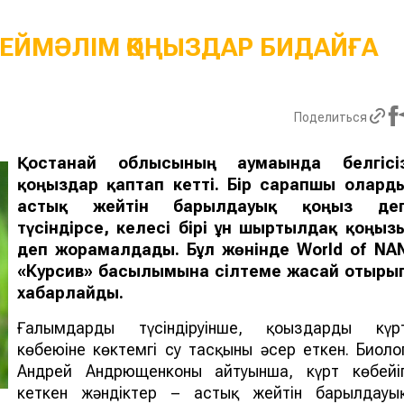
ЕЙМӘЛІМ ҚОҢЫЗДАР БИДАЙҒА
Поделиться
Қостанай облысының аумағында белгісі
қоңыздар қаптап кетті. Бір сарапшы олард
астық жейті
н
барылдауық қоңыз
де
түсіндірсе, келесі бірі
ұн ш
ыртылдақ қоңыз
деп жорамалдады.
Бұл жөнінде
World of NA
«Курсив» басылымына сілтеме жасай отыры
хабарлайды.
Ғалымдардың түсіндіруінше, қоңыздардың күр
көбеюіне көктемгі су тасқыны әсер еткен. Биоло
Андрей Андрющенконың айтуынша, күрт көбейі
кеткен жәндіктер – астық жейтін барылдауы