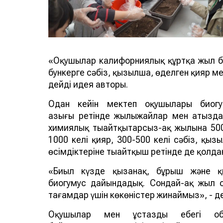
«Оқушылар калифорниялық құртқа жыл б
бункерге сәбіз, қызылша, өңделген қияр м
дейді идея авторы.
Одан кейін мектеп оқушылары биогу
азығы ретінде жылыжайлар мен атызда
химиялық тыңайтқытарсыз-ақ жылына 500-
1000 келі қияр, 300-500 келі сәбіз, қызы
өсімдіктеріне тыңайтқыш ретінде де қолд
«Биыл күзде қызанақ, бұрыш және қы
биогумус дайындадық. Сондай-ақ жыл 
тағамдар үшін көкөністер жинаймыз», - д
Оқушылар мен ұстаздың еңбегі об