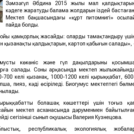
Зәмзәгүл Әбдина 2015 жылы мал қалдықтары
кәдеге жаратудың балама жолдарын іздей бастаған
Мектеп бақшасындағы «құрт питомнигі» осыла
пайда болды.
ойы қамқорлық жасайды: оларды тамақтандыру үші
ен қызанақтың қалдықтарын, картоп қабығын салады», 
мусты көкөніс және гүл дақылдарының қосымш
рға салады. Соның арқасында мектеп жылыжайынд
700 келі қызанақ, 1000-1200 келі қырыққабат, 600
лша, пияз, кәді өсіріледі. Биогумус мектептегі бөлм
анылады.
рыққабаттың болашақ көшеттері үшін тоғыз қа
сайын мектеп асханасында дәруменмен байытылға
ейді сегізінші сынып оқушысы Валерия Кузнецова.
лыстық, республикалық экологиялық жобала