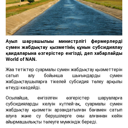
Ауыл шаруашылығы министрлігі фермерлерді
сумен жабдықтау қызметінің құнын субсидиялау
қағидаларына өзгерістер енгізді, деп хабарлайды
World of NAN.
Жаңа тетіктер суармалы сумен жабдықтау қызметтерін
сатып алу бойынша шығындарды сумен
жабдықтаушыларға тікелей субсидия төлеу арқылы
өтеуді көздейді.
Осылайша, енгізілген өзгерістер шаруаларға
субсидиялардың келуін күтпей-ақ, суармалы сумен
жабдықтау қызметін арзандатылған бағамен сатып
алуға және су берушілерге оны алғаннан кейін
айырмашылықты төлеуге мүмкіндік береді.