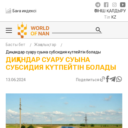
Баға индексі
ӨТІНІШ ҚАЛДЫРУ
Тіл
KZ
Басты бет
Жаңалықтар
Диқандар суару суына субсидия күтпейтін болады
ДИҚАНДАР СУАРУ СУЫНА
СУБСИДИЯ КҮТПЕЙТІН БОЛАДЫ
13.06.2024
Поделиться