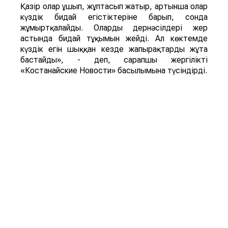
Қазір олар ұшып, жұптасып жатыр, артынша олар
күздік бидай егістіктеріне барып, сонда
жұмыртқалайды. Олардың дернәсілдері жер
астында бидай тұқымын жейді. Ал көктемде
күздік егін шыққан кезде жапырақтарды жұта
бастайды», - деп, сарапшы жергілікті
«Костанайские Новости» басылымына түсіндірді.
Ал энтомолог Татьяна Мариненко көшелер мен
аулаларды ұн шыртылдақ қоңыздары басып алды
деп тұжырымдайды. Қоңыздың бүл түрі мен оның
дернәсілдері астық пен ұн өнімдерінде дамиды,
үй мен қоймадағы да астыққа қауіп төндіреді.
«Ұн шыртылдақ қоңызының дернәсілдері азық-
түлік қорын бұзып, олардың сапасы мен сақтау
мерзімін қысқартады», - дейді энтомолог.
ҚР БҒМ ҒК Зоология институтының айтуынша,
астық жейтін барылдауық қоңыз (Carabidae) бен ұн
шыртылдақ қоңыздары (Tenebrionidae)
жәндіктердің екі бөлек түрі. Шыртылдақ қоңыздар