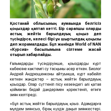
Қостанай облысының аумағында белгісіз
қоңыздар қаптап кетті. Бір сарапшы оларды
астық жейті
н
барылдауық қоңыз
деп
түсіндірсе, келесі бірі
ұн ш
ыртылдақ қоңызы
деп жорамалдады.
Бұл жөнінде
World of NAN
«Курсив» басылымына сілтеме жасай
отырып хабарлайды.
Ғалымдардың түсіндіруінше, қоңыздардың күрт
көбеюіне көктемгі су тасқыны әсер еткен. Биолог
Андрей Андрющенконың айтуынша, күрт көбейіп
кеткен жәндіктер – астық жейтін барылдауық
қоңыздар. Олар сүттеніп пісу кезеңіндегі әлі қатая
қоймаған бидай дәндерімен қоректеніп, егінге
зиян келтіреді.
«Бұл астық жейтін барылдауық қоңыз. Адамдарға
мүлдем зиянсыз, бірақ күздік дақыл зиянкестері.