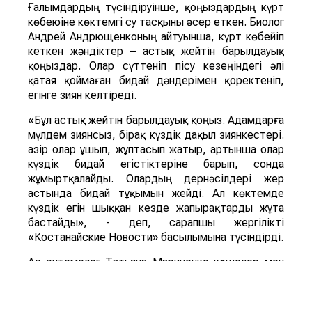
Ғалымдардың түсіндіруінше, қоңыздардың күрт
көбеюіне көктемгі су тасқыны әсер еткен. Биолог
Андрей Андрющенконың айтуынша, күрт көбейіп
кеткен жәндіктер – астық жейтін барылдауық
қоңыздар. Олар сүттеніп пісу кезеңіндегі әлі
қатая қоймаған бидай дәндерімен қоректеніп,
егінге зиян келтіреді.
«Бұл астық жейтін барылдауық қоңыз. Адамдарға
мүлдем зиянсыз, бірақ күздік дақыл зиянкестері.
Қазір олар ұшып, жұптасып жатыр, артынша олар
күздік бидай егістіктеріне барып, сонда
жұмыртқалайды. Олардың дернәсілдері жер
астында бидай тұқымын жейді. Ал көктемде
күздік егін шыққан кезде жапырақтарды жұта
бастайды», - деп, сарапшы жергілікті
«Костанайские Новости» басылымына түсіндірді.
Ал энтомолог Татьяна Мариненко көшелер мен
аулаларды ұн шыртылдақ қоңыздары басып алды
деп тұжырымдайды. Қоңыздың бүл түрі мен оның
дернәсілдері астық пен ұн өнімдерінде дамиды,