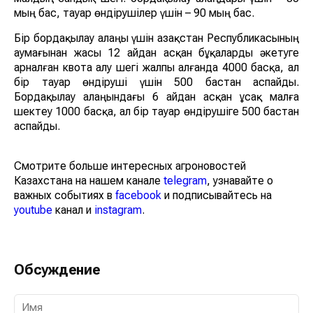
мың бас, тауар өндірушілер үшін – 90 мың бас.
Бір бордақылау алаңы үшін Қазақстан Республикасының
аумағынан жасы 12 айдан асқан бұқаларды әкетуге
арналған квота алу шегі жалпы алғанда 4000 басқа, ал
бір тауар өндіруші үшін 500 бастан аспайды.
Бордақылау алаңындағы 6 айдан асқан ұсақ малға
шектеу 1000 басқа, ал бір тауар өндірушіге 500 бастан
аспайды.
Смотрите больше интересных агроновостей
Казахстана на нашем канале
telegram
, узнавайте о
важных событиях в
facebook
и подписывайтесь на
youtube
канал и
instagram
.
Обсуждение