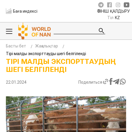
Баға индексі
ӨТІНІШ ҚАЛДЫРУ
Тіл
KZ
Басты бет
Жаңалықтар
Тірі малды экспорттаудың шегі белгіленді
ТІРІ МАЛДЫ ЭКСПОРТТАУДЫҢ
ШЕГІ БЕЛГІЛЕНДІ
22.01.2024
Поделиться