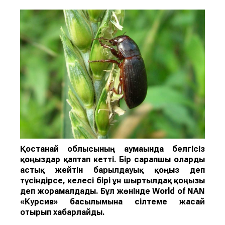
Қостанай облысының аумағында белгісіз
қоңыздар қаптап кетті. Бір сарапшы оларды
астық жейті
н
барылдауық қоңыз
деп
түсіндірсе, келесі бірі
ұн ш
ыртылдақ қоңызы
деп жорамалдады.
Бұл жөнінде
World of NAN
«Курсив» басылымына сілтеме жасай
отырып хабарлайды.