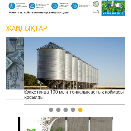
ЖАҢАЛЫҚТАР
Қазақстанда 100 мың тонналық астық қоймасы іске
Қо
қосылды
тө
1
2
3
4
5