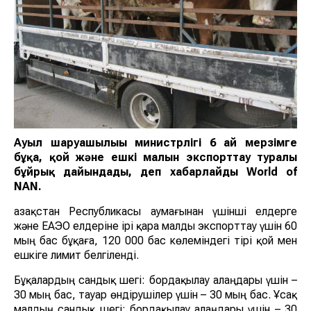
Ауыл шаруашылығы министрлігі 6 ай мерзімге
бұқа, қой және ешкі малын экспорттау туралы
бұйрық дайындады, деп хабарлайды World of
NAN.
Қазақстан Республикасы аумағынан үшінші елдерге
және ЕАЭО елдеріне ірі қара малды экспорттау үшін 60
мың бас бұқаға, 120 000 бас көлеміндегі тірі қой мен
ешкіге лимит белгіленді.
Бұқалардың сандық шегі: бордақылау алаңдары үшін –
30 мың бас, тауар өндірушілер үшін – 30 мың бас. Ұсақ
малдың сандық шегі: бордақылау алаңдары үшін – 30