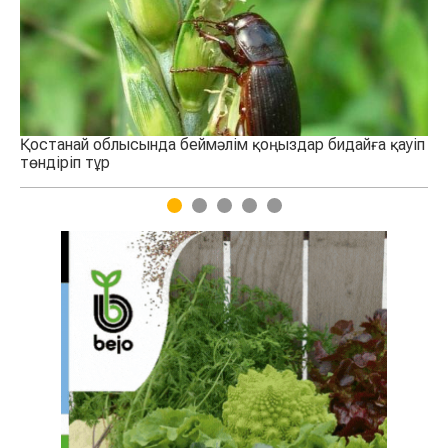
здар бидайға қауіп
Ресей достас елдерге аграрлық экспорт
1
2
3
4
5