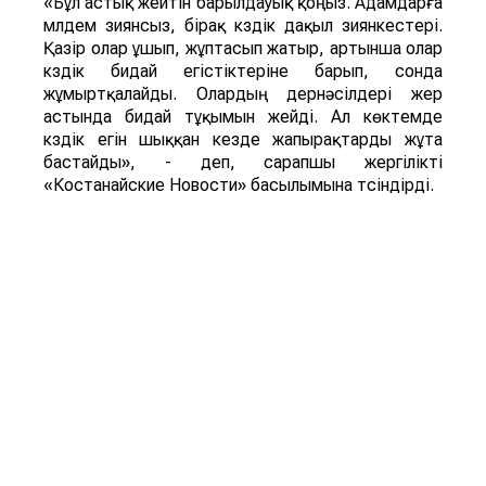
«Бұл астық жейтін барылдауық қоңыз. Адамдарға
мүлдем зиянсыз, бірақ күздік дақыл зиянкестері.
Қазір олар ұшып, жұптасып жатыр, артынша олар
күздік бидай егістіктеріне барып, сонда
жұмыртқалайды. Олардың дернәсілдері жер
астында бидай тұқымын жейді. Ал көктемде
күздік егін шыққан кезде жапырақтарды жұта
бастайды», - деп, сарапшы жергілікті
«Костанайские Новости» басылымына түсіндірді.
Ал энтомолог Татьяна Мариненко көшелер мен
аулаларды ұн шыртылдақ қоңыздары басып алды
деп тұжырымдайды. Қоңыздың бүл түрі мен оның
дернәсілдері астық пен ұн өнімдерінде дамиды, үй
мен қоймадағы да астыққа қауіп төндіреді.
«Ұн шыртылдақ қоңызының дернәсілдері азық-
түлік қорын бұзып, олардың сапасы мен сақтау
мерзімін қысқартады», - дейді энтомолог.
ҚР БҒМ ҒК Зоология институтының айтуынша,
астық жейтін барылдауық қоңыз (Carabidae) бен
ұн шыртылдақ қоңыздары (Tenebrionidae)