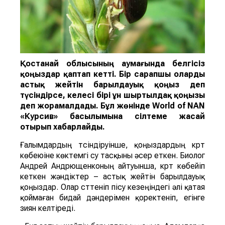
Қостанай облысының аумағында белгісіз
қоңыздар қаптап кетті. Бір сарапшы оларды
астық жейті
н
барылдауық қоңыз
деп
түсіндірсе, келесі бірі
ұн ш
ыртылдақ қоңызы
деп жорамалдады.
Бұл жөнінде
World of NAN
«Курсив» басылымына сілтеме жасай
отырып хабарлайды.
Ғалымдардың түсіндіруінше, қоңыздардың күрт
көбеюіне көктемгі су тасқыны әсер еткен. Биолог
Андрей Андрющенконың айтуынша, күрт көбейіп
кеткен жәндіктер – астық жейтін барылдауық
қоңыздар. Олар сүттеніп пісу кезеңіндегі әлі қатая
қоймаған бидай дәндерімен қоректеніп, егінге
зиян келтіреді.