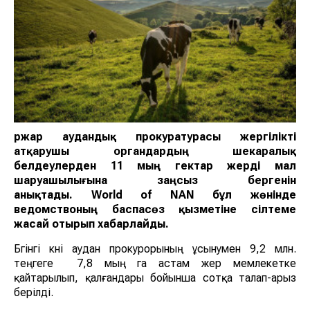
Үржар аудандық прокуратурасы жергілікті
атқарушы органдардың шекаралық
белдеулерден 11 мың гектар жерді мал
шаруашылығына заңсыз бергенін
анықтады. World of NAN бұл жөнінде
ведомствоның баспасөз қызметіне сілтеме
жасай отырып хабарлайды.
Бүгінгі күні аудан прокурорының ұсынумен 9,2 млн.
теңгеге 7,8 мың га астам жер мемлекетке
қайтарылып, қалғандары бойынша сотқа талап-арыз
берілді.