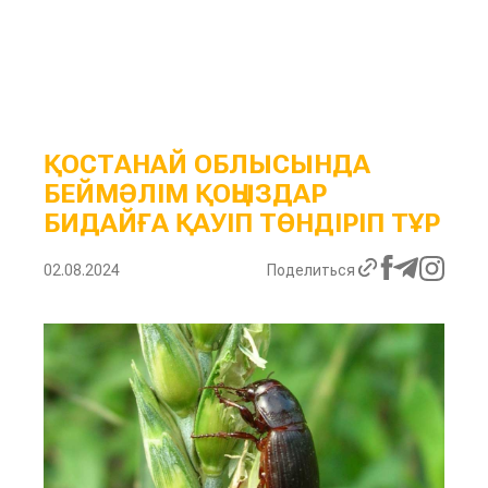
ҚОСТАНАЙ ОБЛЫСЫНДА
БЕЙМӘЛІМ ҚОҢЫЗДАР
БИДАЙҒА ҚАУІП ТӨНДІРІП ТҰР
02.08.2024
Поделиться