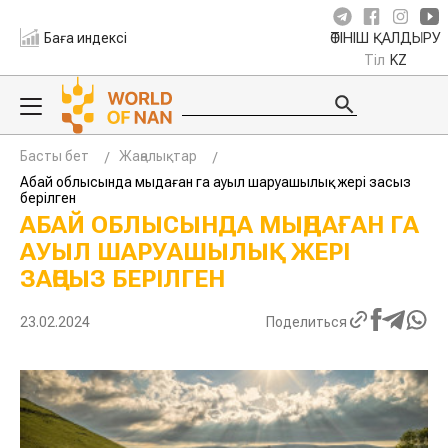
Баға индексі
ӨТІНІШ ҚАЛДЫРУ
Тіл
KZ
Басты бет
Жаңалықтар
Абай облысында мыңдаған га ауыл шаруашылық жері заңсыз
берілген
АБАЙ ОБЛЫСЫНДА МЫҢДАҒАН ГА
АУЫЛ ШАРУАШЫЛЫҚ ЖЕРІ
ЗАҢСЫЗ БЕРІЛГЕН
23.02.2024
Поделиться