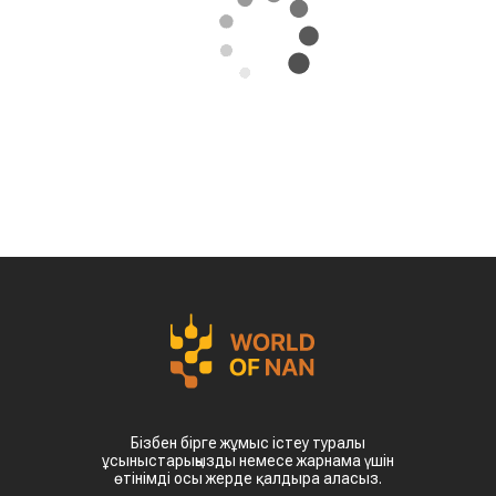
Бізбен бірге жұмыс істеу туралы
ұсыныстарыңызды немесе жарнама үшін
өтінімді осы жерде қалдыра аласыз.