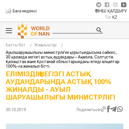
Баға индексі
ӨТІНІШ ҚАЛДЫРУ
Тіл
KZ
Басты бет
Жаңалықтар
Ауылшаруашылығы министрлігінің қорытындысына сәйкес,
30 қазанда негізгі астық аудандары – Ақмола, Солтүстік
Қазақстан және Қостанай облыстарындағы егінді алқаптар
100%-ға жиналып бітті.
ЕЛІМІЗДІҢ НЕГІЗГІ АСТЫҚ
АУДАНДАРЫНДА АСТЫҚ 100%
ЖИНАЛДЫ - АУЫЛ
ШАРУАШЫЛЫҒЫ МИНИСТРЛІГІ
30.10.2019
Поделиться