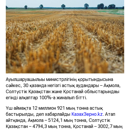
Ауылшаруашылығы министрлігінің қорытындысына
сәйкес, 30 қазанда негізгі астық аудандары – Ақмола,
Солтүстік Қазақстан және Қостанай облыстарындағы
егінді алқаптар 100%-ға жиналып бітті.
Үш аймақта 12 миллион 921 мың тонна астық
бастырылды, деп хабарлайды
КазахЗерно.kz
. Атап
айтқанда, Ақмола – 5124,1 мың тонна, Солтүстік
Қазақстан – 4794,3 мың тонна, Қостанай – 3002,7 мың