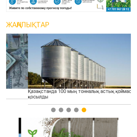
ЖАҢАЛЫҚТАР
Қазақстанда 100 мың тонналық астық қоймасы іске
Қо
қосылды
тө
1
2
3
4
5