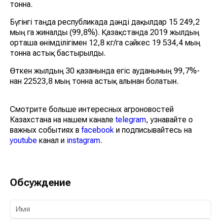
тонна.
Бүгінгі таңда республикада дәнді дақылдар 15 249,2
мың га жиналды (99,8%). Қазақстанда 2019 жылдың
орташа өнімділігімен 12,8 кг/га сәйкес 19 534,4 мың
тонна астық бастырылды.
Өткен жылдың 30 қазанында егіс ауданының 99,7%-
нан 22523,8 мың тонна астық алынған болатын.
Смотрите больше интересных агроновостей
Казахстана на нашем канале
telegram
, узнавайте о
важных событиях в
facebook
и подписывайтесь на
youtube
канал и
instagram
.
Обсуждение