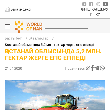
Баға индексі
ӨТІНІШ ҚАЛДЫРУ
Тіл
KZ
Басты бет
Жаңалықтар
Қостанай облысында 5,2 млн. гектар жерге егіс егіледі
ҚОСТАНАЙ ОБЛЫСЫНДА 5,2 МЛН.
ГЕКТАР ЖЕРГЕ ЕГІС ЕГІЛЕДІ
21.04.2020
Поделиться