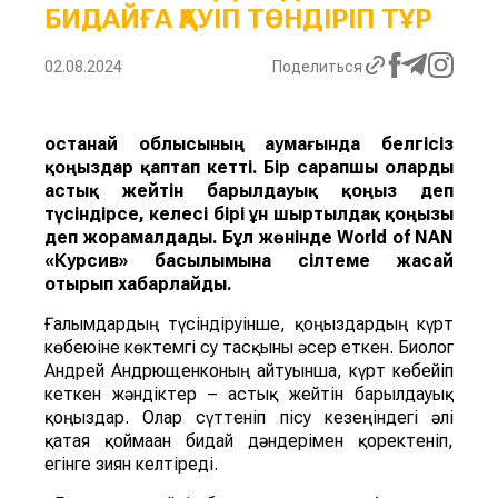
БИДАЙҒА ҚАУІП ТӨНДІРІП ТҰР
02.08.2024
Поделиться
Қостанай облысының аумағында белгісіз
қоңыздар қаптап кетті. Бір сарапшы оларды
астық жейті
н
барылдауық қоңыз
деп