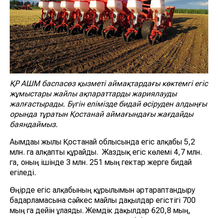
ҚР АШМ баспасөз қызметі аймақтардағы көктемгі егіс
жұмыстары жайлы ақпараттарды жариялауды
жалғастырады. Бүгін елімізде бидай өсіруден алдыңғы
орында тұратын Қостанай аймағындағы жағдайды
баяндаймыз.
Ағымдағы жылы Қостанай облысында егіс алқабы 5,2
млн. га алқапты құрайды. Жаздық егіс көлемі 4,7 млн.
га, оның ішінде 3 млн. 251 мың гектар жерге бидай
егіледі.
Өңірде егіс алқабының құрылымын әртараптандыру
бағдарламасына сәйкес майлы дақылдар егістігі 700
мың га дейін ұлғаяды. Жемдік дақылдар 620,8 мың,