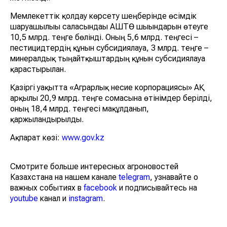
Мемлекеттік қолдау көрсету шеңберінде өсімдік
шаруашылығы саласындағы АШТӨ шығындарын өтеуге
10,5 млрд. теңге бөлінді. Оның 5,6 млрд. теңгесі –
пестицидтердің құнын субсидиялауға, 3 млрд. теңге –
минералдық тыңайтқыштардың құнын субсидиялауға
қарастырылған.
Қазіргі уақытта «Аграрлық несие корпорациясы» АҚ
арқылы 20,9 млрд. теңге сомасына өтінімдер берілді,
оның 18,4 млрд. теңгесі мақұлданып,
қаржыландырылды.
Ақпарат көзі:
www.gov.kz
Смотрите больше интересных агроновостей
Казахстана на нашем канале
telegram
, узнавайте о
важных событиях в
facebook
и подписывайтесь на
youtube
канал и
instagram
.