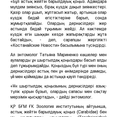
түсіндірсе, келесі бірі
ұн ш
ыртылдақ қоңызы
деп жорамалдады.
Бұл жөнінде
World of NAN
«Курсив» басылымына сілтеме жасай
отырып хабарлайды.
Ғалымдардың түсіндіруінше, қоңыздардың күрт
көбеюіне көктемгі су тасқыны әсер еткен. Биолог
Андрей Андрющенконың айтуынша, күрт көбейіп
кеткен жәндіктер – астық жейтін барылдауық
қоңыздар. Олар сүттеніп пісу кезеңіндегі әлі
қатая қоймаған бидай дәндерімен қоректеніп,
егінге зиян келтіреді.
«Бұл астық жейтін барылдауық қоңыз. Адамдарға
мүлдем зиянсыз, бірақ күздік дақыл зиянкестері.
Қазір олар ұшып, жұптасып жатыр, артынша олар
күздік бидай егістіктеріне барып, сонда
жұмыртқалайды. Олардың дернәсілдері жер
астында бидай тұқымын жейді. Ал көктемде
күздік егін шыққан кезде жапырақтарды жұта
бастайды», - деп, сарапшы жергілікті
«Костанайские Новости» басылымына түсіндірді.