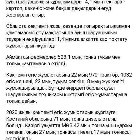
ауыл шаруашылығы құрылымдары 4,1 мың гектарға -
картоп, көкөніс және бақша дақылдарын егуді
жоспарлап отыр.
Облыста көктемгі-жазғы кезеңде топырақты ылғалмен
қамтамасыз ету мақсатында ауыл шаруашылығы
тауарын өндірушілері 1,4 млн.га алқапта қар тоқтату
жұмыстарын жүргізді.
Аймақтағы фермерлер 528,1 мың тонна тұқыммен
толық қамтамасыз етілді.
Көктемгі егіс жұмыстарына 22 мың 970 трактор, 1032
егіс кешені, 22 мың тұқым сепкіш, 8 мың жүк көлігі
жұмылдырылады. Бүгінде өңірдегі барлық ауыл
шаруашылығы техникасы көктемгі егіс жұмыстарына
толық дайын.
2020 жылғы көктемгі егіс жұмыстарын жүргізуге
Қостанай облысына 71 мың тонна дизель отыны
бөлінді. Қазіргі уақытта МӨЗ 42 мың тонна үшін қаржы
төленіп, оның 27 мың тоннасы тиеліп,17 мың тоннасы
жеткізілді.