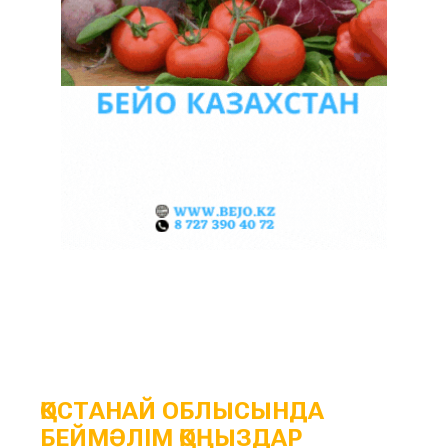
ҚОСТАНАЙ ОБЛЫСЫНДА
БЕЙМӘЛІМ ҚОҢЫЗДАР