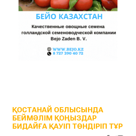
ҚОСТАНАЙ ОБЛЫСЫНДА
БЕЙМӘЛІМ ҚОҢЫЗДАР
БИДАЙҒА ҚАУІП ТӨНДІРІП ТҰР