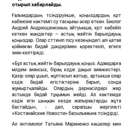
отырып хабарлайды.
Ғалымдардың түсіндіруінше, қоңыздардың күрт
көбеюіне көктемгі су тасқыны әсер еткен. Биолог
Андрей Андрющенконың айтуынша, күрт көбейіп
кеткен жәндіктер – астық жейтін барылдауық
қоңыздар. Олар сүттеніп пісу кезеңіндегі әлі қатая
қоймаған бидай дәндерімен қоректеніп, егінге
зиян келтіреді.
«Бұл астық жейтін барылдауық қоңыз. Адамдарға
мүлдем зиянсыз, бірақ күздік дақыл зиянкестері.
Қазір олар ұшып, жұптасып жатыр, артынша олар
күздік бидай егістіктеріне барып, сонда
жұмыртқалайды. Олардың дернәсілдері жер
астында бидай тұқымын жейді. Ал көктемде
күздік егін шыққан кезде жапырақтарды жұта
бастайды», - деп, сарапшы жергілікті
«Костанайские Новости» басылымына түсіндірді.
Ал энтомолог Татьяна Мариненко көшелер мен
аулаларды ұн шыртылдақ қоңыздары басып алды