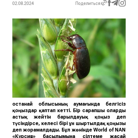
02.08.2024
Поделиться
Қостанай облысының аумағында белгісіз
қоңыздар қаптап кетті. Бір сарапшы оларды
астық жейті
н
барылдауық қоңыз
деп
түсіндірсе, келесі бірі
ұн ш
ыртылдақ қоңызы
деп жорамалдады.
Бұл жөнінде
World of NAN
«Курсив» басылымына сілтеме жасай