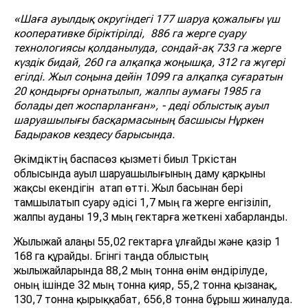
«Шаға ауылдық округіндегі 177 шаруа қожалығы үш
кооперативке біріктірілді, 886 га жерге суару
технологиясы қолданылуда, сондай-ақ 733 га жерге
күздік бидай, 260 га алқапқа жоңышқа, 312 га жүгері
егілді. Жыл соңына дейін 1099 га алқапқа суғаратын
20 қондырғы орнатылып, жалпы аумағы 1985 га
болады деп жоспарланған», - деді облыстық ауыл
шаруашылығы басқармасының басшысы Нұркен
Бадыраков кездесу барысында.
Әкімдіктің баспасөз қызметі биыл Түркістан
облысында ауыл шаруашылығының даму қарқыны
жақсы екендігін атап өтті. Жыл басынан бері
тамшылатып суару әдісі 1,7 мың га жерге енгізіліп,
жалпы ауданы 19,3 мың гектарға жеткені хабарланды.
Жылыжай алаңы 55,02 гектарға ұлғайды және қазір 1
168 га құрайды. Бүгінгі таңда облыстың
жылыжайларында 88,2 мың тонна өнім өндірілуде,
оның ішінде 32 мың тонна қияр, 55,2 тонна қызанақ,
130,7 тонна қырыққабат, 656,8 тонна бұрыш жиналуда.