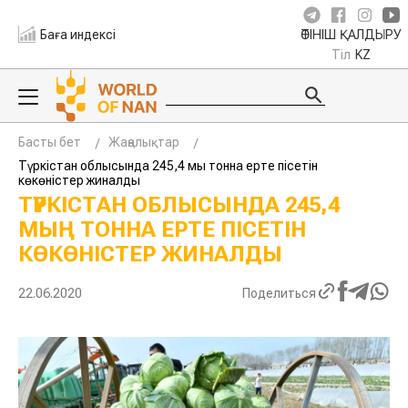
Баға индексі
ӨТІНІШ ҚАЛДЫРУ
Тіл
KZ
Басты бет
Жаңалықтар
Түркістан облысында 245,4 мың тонна ерте пісетін
көкөністер жиналды
ТҮРКІСТАН ОБЛЫСЫНДА 245,4
МЫҢ ТОННА ЕРТЕ ПІСЕТІН
КӨКӨНІСТЕР ЖИНАЛДЫ
22.06.2020
Поделиться