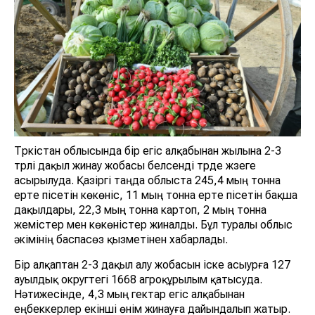
Түркістан облысында бір егіс алқабынан жылына 2-3
түрлі дақыл жинау жобасы белсенді түрде жүзеге
асырылуда. Қазіргі таңда облыста 245,4 мың тонна
ерте пісетін көкөніс, 11 мың тонна ерте пісетін бақша
дақылдары, 22,3 мың тонна картоп, 2 мың тонна
жемістер мен көкөністер жиналды. Бұл туралы облыс
әкімінің баспасөз қызметінен хабарлады.
Бір алқаптан 2-3 дақыл алу жобасын іске асыурға 127
ауылдық округтегі 1668 агроқұрылым қатысуда.
Нәтижесінде, 4,3 мың гектар егіс алқабынан
еңбеккерлер екінші өнім жинауға дайындалып жатыр.