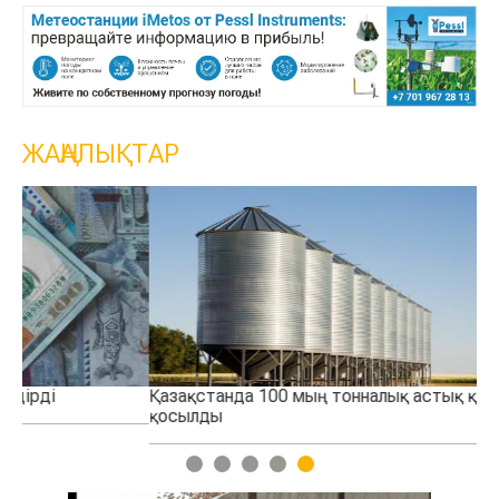
ЖАҢАЛЫҚТАР
Қазақстанда 100 мың тонналық астық қоймасы іске
Қо
қосылды
тө
1
2
3
4
5