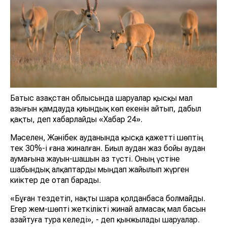
Батыс Қазақстан облысында шаруалар қысқы мал
азығын қамдауда қиындық көп екенін айтып, дабыл
қақты, деп хабарлайды «Хабар 24».
Мәселен, Жәнібек ауданында қысқа қажетті шөптің тек
30%-і ғана жиналған. Биыл аудан жаз бойы аудан
аумағына жауын-шашын аз түсті. Оның үстіне
шабындық алқаптарды мыңдап жайылып жүрген
киіктер де отап барады.
«Бұған тездетіп, нақты шара қолданбаса болмайды.
Егер жем-шөпті жеткілікті жинай алмасақ мал басын