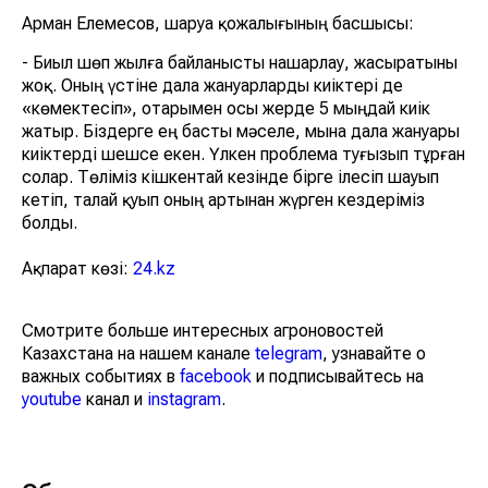
азайтуға тура келеді», - деп қынжылады шаруалар.
Арман Елемесов, шаруа қожалығының басшысы:
- Биыл шөп жылға байланысты нашарлау,
жасыратыны жоқ. Оның үстіне дала жануарларды
киіктері де «көмектесіп», отарымен осы жерде 5
мыңдай киік жатыр. Біздерге ең басты мәселе, мына
дала жануары киіктерді шешсе екен. Үлкен проблема
туғызып тұрған солар. Төліміз кішкентай кезінде бірге
ілесіп шауып кетіп, талай қуып оның артынан жүрген
кездеріміз болды.
Ақпарат көзі:
24.kz
Смотрите больше интересных агроновостей
Казахстана на нашем канале
telegram
, узнавайте о
важных событиях в
facebook
и подписывайтесь на
youtube
канал и
instagram
.