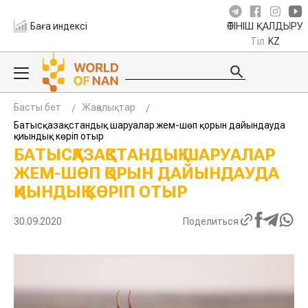
Баға индексі
ӨТІНІШ ҚАЛДЫРУ
Тіл
KZ
Басты бет
Жаңалықтар
Батысқазақстандық шаруалар жем-шөп қорын дайындауда
қиындық көріп отыр
БАТЫСҚАЗАҚСТАНДЫҚ
ШАРУАЛАР ЖЕМ-ШӨП ҚОРЫН
ДАЙЫНДАУДА ҚИЫНДЫҚ КӨРІП
ОТЫР
30.09.2020
Поделиться