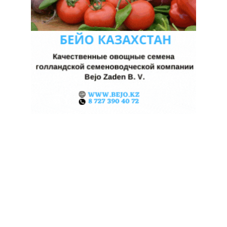
ҚОСТАНАЙ ОБЛЫСЫНДА
БЕЙМӘЛІМ ҚОҢЫЗДАР