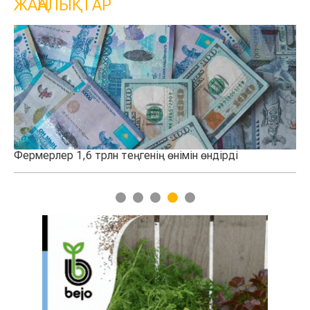
ЖАҢАЛЫҚТАР
імін өндірді
Қазақстанда 100 мың тонналық асты
қосылды
1
2
3
4
5