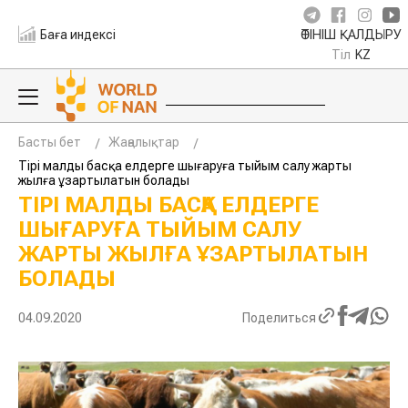
Баға индексі
ӨТІНІШ ҚАЛДЫРУ
Тіл
KZ
Басты бет
Жаңалықтар
Тірі малды басқа елдерге шығаруға тыйым салу жарты
жылға ұзартылатын болады
ТІРІ МАЛДЫ БАСҚА ЕЛДЕРГЕ
ШЫҒАРУҒА ТЫЙЫМ САЛУ
ЖАРТЫ ЖЫЛҒА ҰЗАРТЫЛАТЫН
БОЛАДЫ
04.09.2020
Поделиться