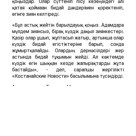
қоңыздар. Олар сүттеніп пісу кезеңіндегі әлі
қатая қоймаған бидай дәндерімен қоректеніп,
егінге зиян келтіреді.
«Бұл астық жейтін барылдауық қоңыз. Адамдарға
мүлдем зиянсыз, бірақ күздік дақыл зиянкестері.
Қазір олар ұшып, жұптасып жатыр, артынша олар
күздік бидай егістіктеріне барып, сонда
жұмыртқалайды. Олардың дернәсілдері жер
астында бидай тұқымын жейді. Ал көктемде
күздік егін шыққан кезде жапырақтарды жұта
бастайды», - деп, сарапшы жергілікті
«Костанайские Новости» басылымына түсіндірді.
Ал энтомолог Татьяна Мариненко көшелер мен
аулаларды ұн шыртылдақ қоңыздары басып алды
деп тұжырымдайды. Қоңыздың бүл түрі мен оның
дернәсілдері астық пен ұн өнімдерінде дамиды,
үй мен қоймадағы да астыққа қауіп төндіреді.
«Ұн шыртылдақ қоңызының дернәсілдері азық-
түлік қорын бұзып, олардың сапасы мен сақтау