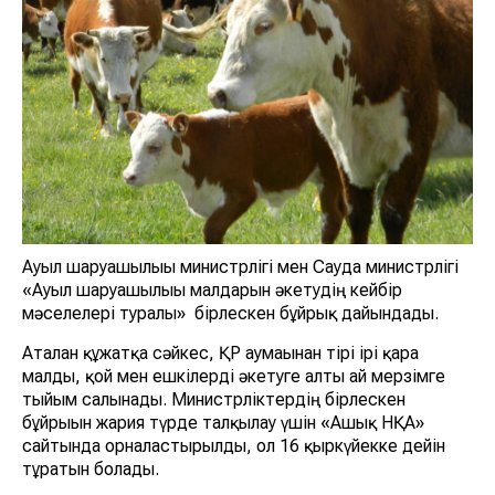
Ауыл шаруашылығы министрлігі мен Сауда министрлігі
«Ауыл шаруашылығы малдарын әкетудің кейбір
мәселелері туралы» бірлескен бұйрық дайындады.
Аталған құжатқа сәйкес, ҚР аумағынан тірі ірі қара
малды, қой мен ешкілерді әкетуге алты ай мерзімге
тыйым салынады. Министрліктердің бірлескен
бұйрығын жария түрде талқылау үшін «Ашық НҚА»
сайтында орналастырылды, ол 16 қыркүйекке дейін
тұратын болады.