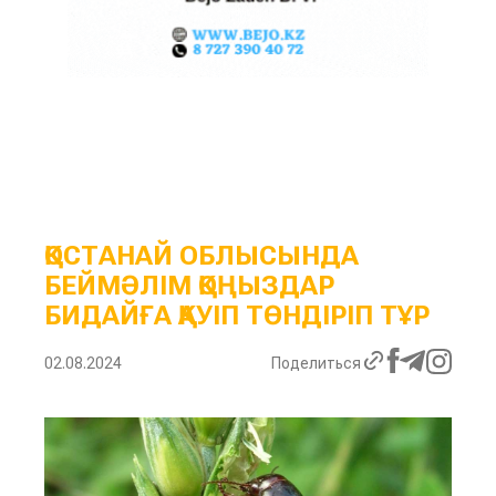
ҚОСТАНАЙ ОБЛЫСЫНДА
БЕЙМӘЛІМ ҚОҢЫЗДАР
БИДАЙҒА ҚАУІП ТӨНДІРІП ТҰР
02.08.2024
Поделиться