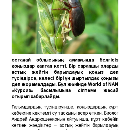
Қостанай облысының аумағында белгісіз
қоңыздар қаптап кетті. Бір сарапшы оларды
астық жейті
н
барылдауық қоңыз
деп
түсіндірсе, келесі бірі
ұн ш
ыртылдақ қоңызы
деп жорамалдады.
Бұл жөнінде
World of NAN
«Курсив» басылымына сілтеме жасай
отырып хабарлайды.
Ғалымдардың түсіндіруінше, қоңыздардың күрт
көбеюіне көктемгі су тасқыны әсер еткен. Биолог
Андрей Андрющенконың айтуынша, күрт көбейіп
кеткен жәндіктер – астық жейтін барылдауық