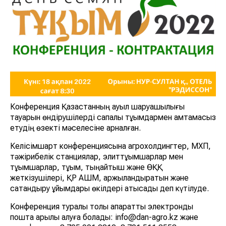
Конференция Қазақстанның ауыл шаруашылығы
тауарын өндірушілерді сапалы тұқымдармен қамтамасыз
етудің өзекті мәселесіне арналған.
Келісімшарт конференциясына агрохолдингтер, МХП,
тәжірибелік станциялар, элиттұқымшарлар мен
тұқымшарлар, тұқым, тыңайтқыш және ӨҚҚ
жеткізушілері, ҚР АШМ, қаржыландыратын және
сақтандыру ұйымдары өкілдері қатысады деп күтілуде.
Конференция туралы толық ақпаратты электрондық
пошта арқылы алуға болады: info@dan-agro.kz және