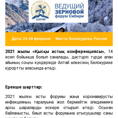
2021 жылғы «Қысқы астық конференциясы»
, 14
есеп бойынша болып саналады, дәстүрлі түрде ақпан
айының соңғы күндерінде Алтай өлкесінің Белокурихе
курорттық қаласында өтеді.
Ерекше шарттар:
2021 жылғы астық форумы жаңа коронавирустық
инфекцияның таралуына жол бермейтін эпидемияға
қарсы шараларды ескере отырып өтеді. Осыған
байланысты, биыл астық форумына қатысушылар саны