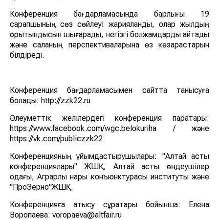
Конференция бағдарламасында барлығы 19
сарапшының сөз сөйлеуі жарияланды, олар жылдың
қорытындысын шығарады, негізгі болжамдарды айтады
және саланың перспективаларына өз көзқарастарын
білдіреді.
Конференция бағдарламасымен сайтта танысуға
болады: http://zzk22.ru
Әлеуметтік желілердегі конференция парақтары:
https://www.facebook.com/wgc.belokuriha / және
https://vk.com/publiczzk22
Конференцияның ұйымдастырушылары: "Алтай астық
конференциялары" ЖШҚ, Алтай астық өңдеушілер
одағы, Аграрлық нарық конъюнктурасы институты және
"ПроЗерно"ЖШҚ.
Конференцияға қатысу сұрақтары бойынша: Елена
Воропаева: voropaeva@altfair.ru