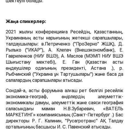
шектеулі болады.
Жаңа спикерлер:
2021 жылғы конференцияға Ресейдің, Қазақстанның,
Украинаның астық нарығының жетекші сарапшылары,
талдаушылары: в.Петриченко ("ПроЗерно" ЖШҚ), Д.
Рылько ("ИКАР"), А. Клепач (Внешэкономбанк), Е.
Гавриленков (НИУ ВШЭ), А. Маслов (МЭМП НИУ ВШЭ
Шығыстану мектебі), Е. Ган (Қазақстан астық
өңдеушілер одағының президенті, Астана қ.), р.
Рыбчинский ("Украина ұн Тартушылары") және басқа да
салалардың сарапшылары қатысады.
Сондай-ақ, астық форумына алғаш рет белгілі ресейлік
экономика-географ, өңірлердің әлеуметтік-
экономикалық дамуы, әлеуметтік және саяси география
саласындағы маман Н.В.Зубаревич, «ВАТЕЛЬ
МАРКЕТИНГ» компаниясының (Санкт-Петербург қ.) Бас
директоры Р. Г. Калинин, "Русагротранс" АҚ Талдау
орталығының басшысы И. С. Павенский қатысады.