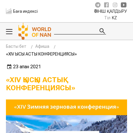
Баға индексі
ӨТІНІШ ҚАЛДЫРУ
Тіл
KZ
Басты бет
Афиша
«XIV ҚЫСҚЫ АСТЫҚ КОНФЕРЕНЦИЯСЫ»
23 ақпан 2021
«XIV ҚЫСҚЫ АСТЫҚ
КОНФЕРЕНЦИЯСЫ»