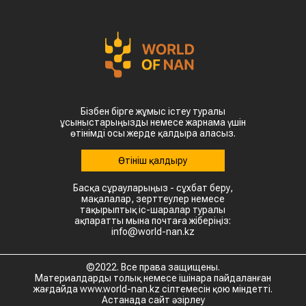
Бізбен бірге жұмыс істеу туралы
ұсыныстарыңызды немесе жарнама үшін
өтінімді осы жерде қалдыра аласыз.
Өтініш қалдыру
Басқа сұрауларыңыз - сұхбат беру,
мақалалар, зерттеулер немесе
тақырыптық іс-шаралар туралы
ақпаратты мына почтаға жіберіңіз:
info@world-nan.kz
©2022. Все права защищены.
Материалдарды толық немесе ішінара пайдаланған
жағдайда www.world-nan.kz сілтемесін қою міндетті.
Астанада сайт әзірлеу