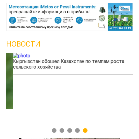
НОВОСТИ
Кыргызстан обошел Казахстан по темпам роста
Ка
сельского хозяйства
эк
1
2
3
4
5