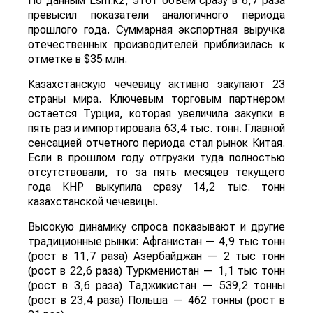
По данным Lsm.kz, этот объем сразу в 6,7 раза
превысил показатели аналогичного периода
прошлого года. Суммарная экспортная выручка
отечественных производителей приблизилась к
отметке в $35 млн.
Казахстанскую чечевицу активно закупают 23
страны мира. Ключевым торговым партнером
остается Турция, которая увеличила закупки в
пять раз и импортировала 63,4 тыс. тонн. Главной
сенсацией отчетного периода стал рынок Китая.
Если в прошлом году отгрузки туда полностью
отсутствовали, то за пять месяцев текущего
года КНР выкупила сразу 14,2 тыс. тонн
казахстанской чечевицы.
Высокую динамику спроса показывают и другие
традиционные рынки: Афганистан — 4,9 тыс тонн
(рост в 11,7 раза) Азербайджан — 2 тыс тонн
(рост в 22,6 раза) Туркменистан — 1,1 тыс тонн
(рост в 3,6 раза) Таджикистан — 539,2 тонны
(рост в 23,4 раза) Польша — 462 тонны (рост в