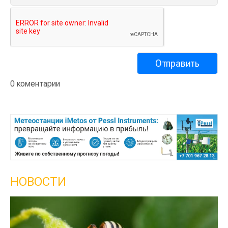
0 коментарии
НОВОСТИ
Кы
се