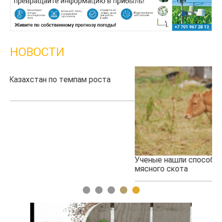
НОВОСТИ
Ученые нашли способ повысить продуктивность
Жа
мясного скота
1
2
3
4
5