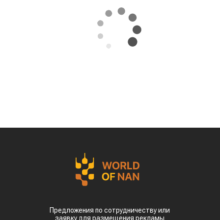
Экстремальная жара охватила ключевые
сельскохозяйственные регионы Китая.
Власти страны предупреждают о возможных
потерях урожая кукурузы, риса, хлопка и сои
именно в самый важный период их
развития, сообщает
World
of
NAN
По данным китайских метеорологических служб,
наиболее сложная ситуация складывается в
северных регионах страны. В провинции
Шаньдун, которая обеспечивает около 10%
производства кукурузы в Китае, температура
воздуха достигает 35–38 °C. В Синьцзяне, одном
из крупнейших центров выращивания хлопка,
столбики термометров местами приближаются к
50 °C.
Высокие температуры пришлись на период
цветения и налива зерна, когда растения
особенно чувствительны к жаре. Кроме того,
повышенная влажность создает благоприятные
условия для распространения вредителей и