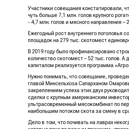
Участники совещания констатировали, чт
чуть больше 7,1 млн. голов крупного рог
продуктивности - 4,7 млн. голов и мясног
Ежегодный рост внутреннего поголовья с
площадок на 279 тыс. скотомест единовр
В 2019 году было профинансировано стр
количество скотомест – 52 тыс. голов. 
капиталом реализуется программа «Агро
Нужно понимать, что совещание, прове
организованное главой Минсельхоза Са
продолжением – закреплением успеха эти
поприще оформления сделки с крупным 
построить первый ультрасовременный мя
Казахстане, к тому же с наибольшим пот
мощностями.