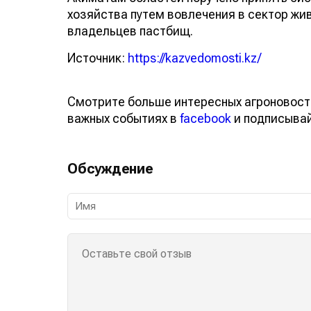
Акиматам областей поручено принять си
хозяйства путем вовлечения в сектор жи
владельцев пастбищ.
Источник:
https://kazvedomosti.kz/
Смотрите больше интересных агроновос
о важных событиях в
facebook
и подписы
Обсуждение