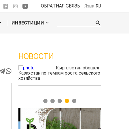
ОБРАТНАЯ СВЯЗЬ
Язык
RU
ИНВЕСТИЦИИ
НОВОСТИ
 обошел
Ученые нашли
льского
способ повысить
продуктивность
мясного скота
1
2
3
4
5