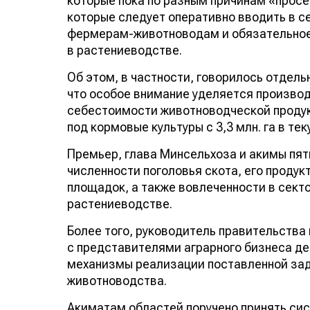
Дело в том, что почивать на лаврах неко
которые пока по разным причинам «прос
которые следует оперативно вводить в с
фермерам-животноводам и обязательно
в растениеводстве.
Об этом, в частности, говорилось отдель
что особое внимание уделяется производ
себестоимости животноводческой продук
под кормовые культуры с 3,3 млн. га в те
Премьер, глава Минсельхоза и акимы пя
численности поголовья скота, его продук
площадок, а также вовлеченности в сект
растениеводстве.
Более того, руководитель правительства
с представителями аграрного бизнеса д
механизмы реализации поставленной зад
животноводства.