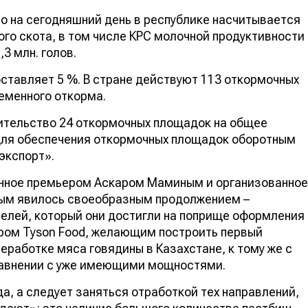
о на сегодняшний день в республике насчитывается
атого скота, в том числе КРС молочной
о направления – 2,3 млн. голов.
оставляет 5 %. В стране действуют 113 откормочных
еменного откорма.
оительство 24 откормочных площадок на общее
А для обеспечения откормочных площадок оборотным
экспорт».
денное премьером Аскаром Маминым и
парханом Омаровым явилось своеобразным
х двух руководителей, который они достигли на
американским инвестором Tyson Food, желающим
сокомбинат по переработке мяса говядины в
оком скота за смену в сравнении с уже имеющими