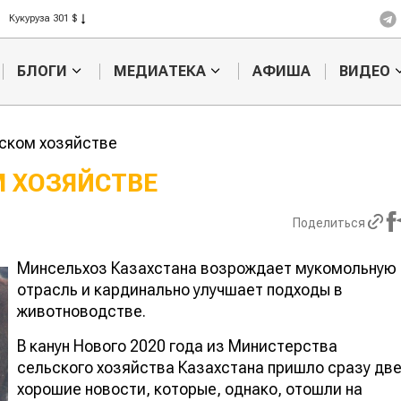
Ячмень 330 $
Кукуруза 301 $
Рис 408 $
БЛОГИ
МЕДИАТЕКА
АФИША
ВИДЕО
Пшеница 423 $
ском хозяйстве
ОМ ХОЗЯЙСТВЕ
Картофельные
Кыргызстан
Поделиться
войны: колорадского
Казахстан по темпам роста се
жука будут выжигать
хозяйства
лазером
Минсельхоз Казахстана возрождает мукомольную
отрасль и кардинально улучшает подходы в
животноводстве.
В канун Нового 2020 года из Министерства
сельского хозяйства Казахстана пришло сразу две
хорошие новости, которые, однако, отошли на