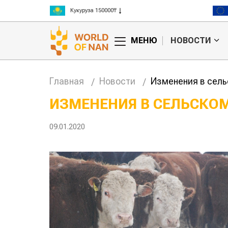
Ячмень 130000₸
Кукуруза 150000₸
Рис 300000₸
МЕНЮ
НОВОСТИ
Пшеница 3 класс 125000₸
Главная
Новости
Изменения в сель
ИЗМЕНЕНИЯ В СЕЛЬСК
Китае может
Казахстанское
09.01.2020
 цены на
сельхозсырье
используют для
производства
авиатоплива