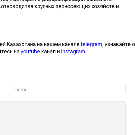
стемные меры по диверсификации сельского
вотноводства крупных зерносеющих хозяйств и
тей Казахстана на нашем канале
telegram
, узнавайте
вайтесь на
youtube
канал и
instagram
.