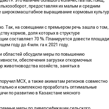
гда, а следует заняться отработкой тех направлений,
едают»: это наличие большого количества пастбищ,
ельхозоборот, предоставляя их малым и средним
е широкомасштабное выращивание кормовых культу
но. Так, на совещании с премьером речь зашла о том,
ству кормов, доля которых в структуре
ции составляет 70 %. Планируется довести площади
кущем году до 4 млн. га к 2021 году.
ти областей обсудили меры по повышению
тивности, обеспечения загрузки откормочных
ор животноводства хозяйств, занятых в
 поручил МСХ, а также акиматам регионов совместно
етально и комплексно проработать оптимальные
ачи по развитию в Казахстане мясного