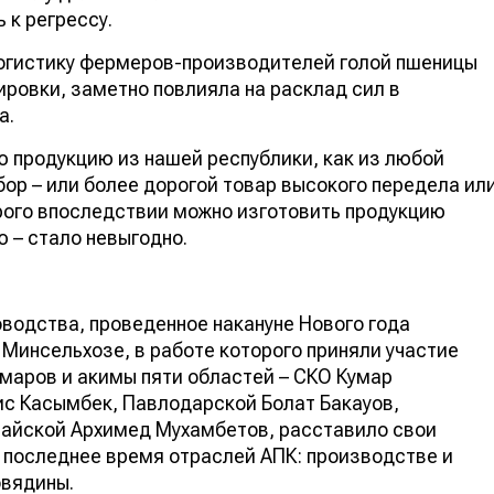
ь к регрессу.
 логистику фермеров-производителей голой пшеницы
тировки, заметно повлияла на расклад сил в
а.
ую продукцию из нашей республики, как из любой
ыбор – или более дорогой товар высокого передела
которого впоследствии можно изготовить продукцию
ю – стало невыгодно.
водства, проведенное накануне Нового года
инсельхозе, в работе которого приняли участие
Омаров и акимы пяти областей – СКО Кумар
ис Касымбек, Павлодарской Болат Бакауов,
айской Архимед Мухамбетов, расставило свои
в последнее время отраслей АПК: производстве и
овядины.