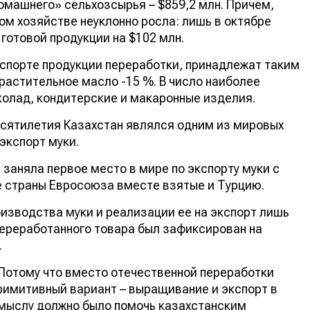
домашнего» сельхозсырья – $859,2 млн. Причем,
ом хозяйстве неуклонно росла: лишь в октябре
о готовой продукции на $102 млн.
кспорте продукции переработки, принадлежат таким
и растительное масло -15 %. В число наиболее
колад, кондитерские и макаронные изделия.
десятилетия Казахстан являлся одним из мировых
экспорт муки.
 заняла первое место в мире по экспорту муки с
все страны Евросоюза вместе взятые и Турцию.
изводства муки и реализации ее на экспорт лишь
 переработанного товара был зафиксирован на
н.
Потому что вместо отечественной переработки
 примитивный вариант – выращивание и экспорт в
амыслу должно было помочь казахстанским