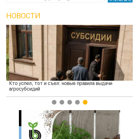
НОВОСТИ
Кто успел, тот и съел: новые правила выдачи
Ка
агросубсидий
пр
1
2
3
4
5