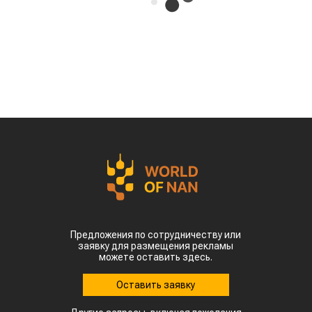
Казахстан может освоить производство
экологически чистого авиационного топлива
(Sustainable Aviation Fuel, SAF) из
сельскохозяйственного сырья. Проект
предусматривает создание полного
производственного цикла – от выращивания
сырья до выпуска готового топлива для
авиации, сообщает
World
of
NAN
.
Эту инициативу обсудили на встрече премьер-
министра Олжаса Бектенова с основателем
гонконгской компании Full Vision Capital
доктором Питером Ли.
Ключевая идея проекта – создание в Казахстане
интегрированной экосистемы по производству
устойчивого авиационного топлива. Для этого
планируется использовать
сельскохозяйственное сырье, которое будет
выращиваться и перерабатываться внутри
страны.