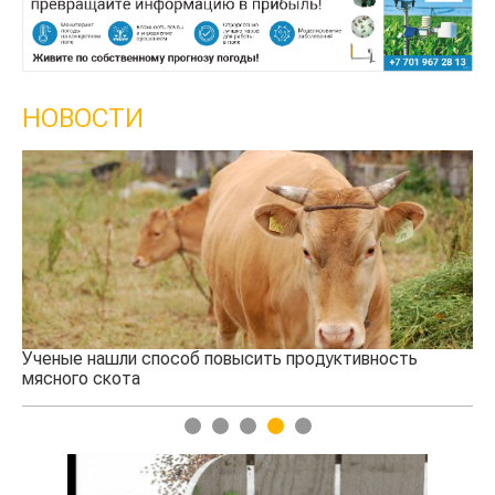
НОВОСТИ
Ученые нашли способ повысить продуктивность
Кт
мясного скота
аг
1
2
3
4
5