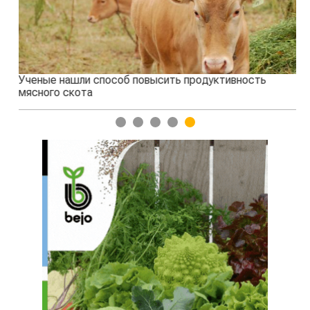
Ученые нашли способ повысить продуктивность
Жа
мясного скота
1
2
3
4
5