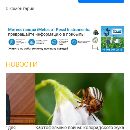
0 коментарии
НОВОСТИ
Кы
се
Картофельные войны: колорадского жука будут