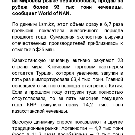
на мировом рынке зернобобовых, продав за
рубеж более 93 тыс тонн чечевицы,
сообщает
World
of
NAN
.
По данным Lsm.kz, этот объем сразу в 6,7 раза
превысил показатели аналогичного периода
прошлого года. Суммарная экспортная выручка
отечественных производителей приблизилась к
отметке в $35 млн.
Казахстанскую чечевицу активно закупают 23
страны мира. Ключевым торговым партнером
остается Турция, которая увеличила закупки в
пять раз и импортировала 63,4 тыс. тонн. Главной
сенсацией отчетного периода стал рынок Китая.
Если в прошлом году отгрузки туда полностью
отсутствовали, то за пять месяцев текущего
года КНР выкупила сразу 14,2 тыс. тонн
казахстанской чечевицы.
Высокую динамику спроса показывают и другие
традиционные рынки: Афганистан — 4,9 тыс тонн
(рост в 11,7 раза) Азербайджан — 2 тыс тонн