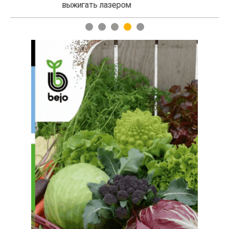
выжигать лазером
1
2
3
4
5