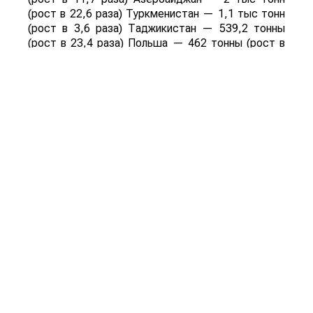
(рост в 22,6 раза) Туркменистан — 1,1 тыс тонн
(рост в 3,6 раза) Таджикистан — 539,2 тонны
(рост в 23,4 раза) Польша — 462 тонны (рост в
21 раз).
Смотрите больше интересных агроновостей
Казахстана на нашем канале
telegram
, узнавайте
о важных событиях в
facebook
и подписывайтесь
на
youtube
канал и
instagram
.
Обсуждение