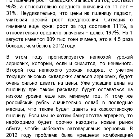
По пшенице рост складских запасов за год составил
95%, а относительно среднего значения за 11 лет –
31%. Неудивительно, что цены на пшеницу падают,
учитывая резкий рост предложения. Ситуация с
ячменем еще хуже: рост за год составил 111%, а
относительно среднего значения – целых 197%. На 1
августа имеется 889 тыс тонн ячменя, это в 4,5 раза
больше, чем было в 2012 году.
В этом году прогнозируется неплохой урожай
зерновых, который, если и снизится, то ненамного.
Второй год неплохого урожая подряд, с учетом
текущих высоких складских запасов зерновых, будет
очень сильно давить на цены. Уже упавшие цены на
пшеницу при таком раскладе будут оставаться на
низком уровне еще как минимум год. К тому же
российский рубль значительно ослаб в последние
месяцы, что также будет давить на казахстанскую
пшеницу. Если мы не хотим банкротства аграриев, то
необходимо будет срочно находить новые рынки
сбыта, чтобы избежать затоваривания зерновых. В
2012 году проблема была «решена» комбинацией