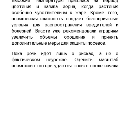
Высокие температуры пришлись на период
цветения и налива зерна, когда растения
особенно чувствительны к жаре. Кроме того,
повышенная влажность создает благоприятные
условия для распространения вредителей и
болезней. Власти уже рекомендовали аграриям
увеличить объемы орошения и принять
дополнительные меры для защиты посевов.
Пока речь идет лишь о рисках, а не о
фактическом неурожае. Оценить масштаб
возможных потерь удастся только после начала
уборочной кампании. Однако ситуация находится
под пристальным вниманием, поскольку осенний
урожай обеспечивает около трех четвертей
всего производства зерна в Китае.
Для Казахстана развитие событий может иметь
и положительную сторону. Китай остается одним
из крупнейших мировых импортеров
сельхозпродукции. Если собственный урожай
окажется ниже ожидаемого, стране, вероятно,