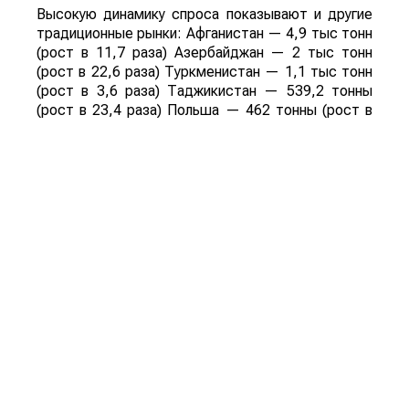
Высокую динамику спроса показывают и другие
традиционные рынки: Афганистан — 4,9 тыс тонн
(рост в 11,7 раза) Азербайджан — 2 тыс тонн
(рост в 22,6 раза) Туркменистан — 1,1 тыс тонн
(рост в 3,6 раза) Таджикистан — 539,2 тонны
(рост в 23,4 раза) Польша — 462 тонны (рост в
21 раз).
Смотрите больше интересных агроновостей
Казахстана на нашем канале
telegram
, узнавайте
о важных событиях в
facebook
и подписывайтесь
на
youtube
канал и
instagram
.
Обсуждение