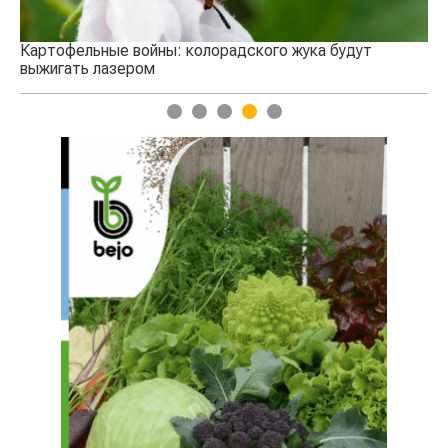
кого жука будут
1
2
3
4
5