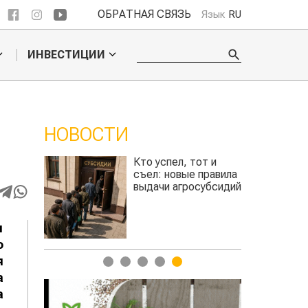
ОБРАТНАЯ СВЯЗЬ
Язык
RU
ИНВЕСТИЦИИ
НОВОСТИ
Кто успел, тот и
Казахстанское
съел: новые правила
сельхозсырье
выдачи агросубсидий
используют для
производства
авиатоплива
л
о
я
1
2
3
4
5
а
а