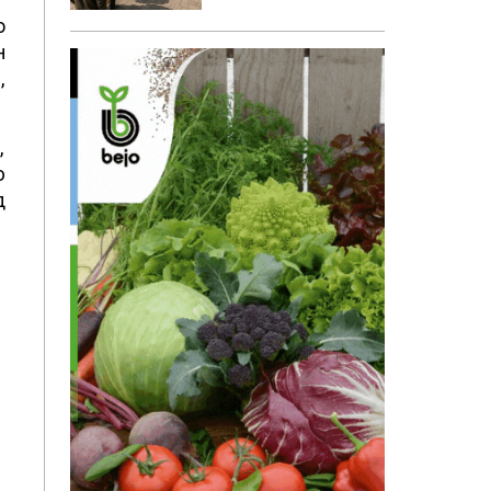
о
н
,
,
ю
д