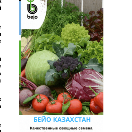
х
й
и
я
о
й
м
х
т
о
а
о
Ц