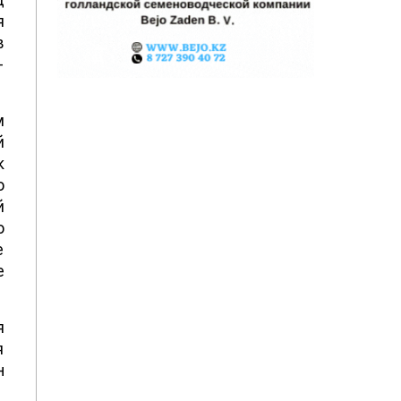
я
в
-
м
й
к
о
й
о
е
е
я
я
н