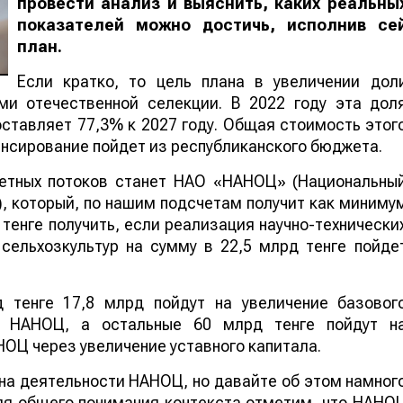
провести анализ и выяснить, каких реальны
показателей можно достичь, исполнив се
план.
Если кратко, то цель плана в увеличении дол
ми отечественной селекции. В 2022 году эта дол
ставляет 77,3% к 2027 году. Общая стоимость этог
нансирование пойдет из республиканского бюджета.
етных потоков станет НАО «НАНОЦ» (Национальны
, который, по нашим подсчетам получит как миниму
 тенге получить, если реализация научно-технически
сельхозкультур на сумму в 22,5 млрд тенге пойде
д тенге 17,8 млрд пойдут на увеличение базовог
й НАНОЦ, а остальные 60 млрд тенге пойдут н
ОЦ через увеличение уставного капитала.
на деятельности НАНОЦ, но давайте об этом намног
ля общего понимания контекста отметим, что НАНО