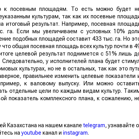
о к посевным площадям. То есть можно будет н
еуказанным культурам, так как их посевные площад
на итоговый результат. Например, посевная площад
с. га. Если мы увеличиваем с условных 10% дол
ение подобных площадей составит 433 тыс. га. Но эт
 что общая посевная площадь всех культур почти в 4
 итоге целевой результат поднимется с 51% лишь д
Следовательно, у исполнителей плана будет стиму
овых культурах, но не в остальных, так как это пут
аверное, правильнее изменить целевые показатели 
апример, к валовому выпуску. Или можно оставит
ать отдельные цели по каждым видам культур. Таки
ой показатель комплексного плана, к сожалению, н
ей Казахстана на нашем канале
telegram
, узнавайте о
йтесь на
youtube
канал и
instagram
.