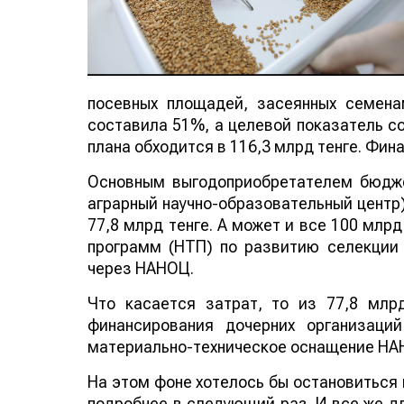
посевных площадей, засеянных семена
составила 51%, а целевой показатель со
плана обходится в 116,3 млрд тенге. Фи
Основным выгодоприобретателем бюдж
аграрный научно-образовательный центр)
77,8 млрд тенге. А может и все 100 млрд
программ (НТП) по развитию селекции 
через НАНОЦ.
Что касается затрат, то из 77,8 млр
финансирования дочерних организаци
материально-техническое оснащение НАН
На этом фоне хотелось бы остановиться 
подробнее в следующий раз. И все же д