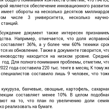
орой является обеспечение инновационного развити
а имеет обороты на несколько десятков миллиардо
ом числе 3 университета, несколько научно
 станций.
бсуждение документ также интересен признание
ства. Например, отмечается, что доля исправно
 составляет 36%, а у более чем 60% техники сро
тся их обновление. Также в документе говорится, чт
еноводству находится на низком уровне. Средни
 год. Для полного понимания проблемы, отметим, чт
22 года составила 220 тыс. тенге в месяц. К тому ж
 специалистов составило лишь 9 человек, что тож
 кукуруза, бахчевые, овощные, картофель, сахарна
елекции составляет менее 10%. В целом подобна
ают на то, что план по увеличению доли семя
ко реализовать на бумаге.