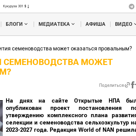
Рис 408 $
Пшеница 423 $
БЛОГИ
МЕДИАТЕКА
АФИША
ВИДЕО
ития семеноводства может оказаться провальным?
Я СЕМЕНОВОДСТВА МОЖЕТ
ЫМ?
н обошел
Ученые нашли
сельского
способ повысить
продуктивность
Поделиться
мясного скота
На днях на сайте Открытые НПА бы
опубликован проект постановления п
утверждению комплексного плана развити
селекции и семеноводства сельхозкультур н
2023-2027 года. Редакция
World of NAN
решил