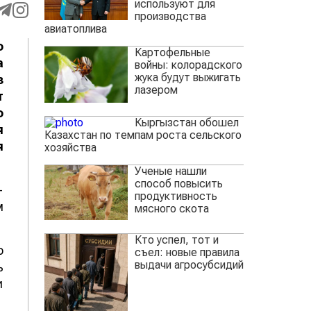
используют для
производства
авиатоплива
о
Картофельные
а
войны: колорадского
жука будут выжигать
з
лазером
т
о
Кыргызстан обошел
я
Казахстан по темпам роста сельского
я
хозяйства
Ученые нашли
способ повысить
-
продуктивность
м
мясного скота
Кто успел, тот и
о
съел: новые правила
выдачи агросубсидий
ь
и