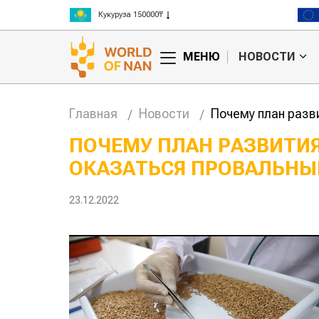
Рис 300000₸
Пшеница 3 класс 125000₸
МЕНЮ
НОВОСТИ
Главная
Новости
Почему план разв
ПОЧЕМУ ПЛАН РАЗВИТИ
ОКАЗАТЬСЯ ПРОВАЛЬН
Картофельные
Кыргызста
войны: колорадского
Казахстан по темпам роста 
жука будут выжигать
хозяйства
23.12.2022
лазером